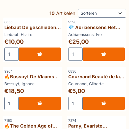
Sorteermethode
10
Artikelen
Artikelnummer
Artikelnummer
8655
9598
Liebaut De geschiedenis
💎 Adriaenssens Het
van de Lokerse
gebeurde achter de
Merk:
Merk:
Liebaut, Hilaire
Adriaenssens, Ivo
Harmonie
schermen
Prijs: 10,00
Prijs: 25,00
€10,00
€25,00
Aantal kiezen voor Liebaut De geschiedenis van de Loke
Aantal kiezen voor 💎 Adri
Artikelnummer
Artikelnummer
9964
6836
🔥Bossuyt De Vlaamse
Cournand Beauté de la
polyfonie
danse
Merk:
Merk:
Bossuyt, Ignace
Cournand, Gilberte
Prijs: 18,50
Prijs: 5,00
€18,50
€5,00
Aantal kiezen voor 🔥Bossuyt De Vlaamse polyfonie
Aantal kiezen voor Cournan
Artikelnummer
Artikelnummer
7163
7274
🔥The Golden Age of
Parny, Evariste