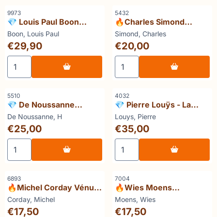
Artikelnummer
Artikelnummer
9973
5432
💎 Louis Paul Boon
🔥Charles Simond
Fenomenale Feminateek
L'Allumeur de
Merk:
Merk:
Boon, Louis Paul
Simond, Charles
réverbères
Prijs: 29,90
Prijs: 20,00
€29,90
€20,00
Aantal kiezen voor 💎 Louis Paul Boon Fenomenale Femi
Aantal kiezen voor 🔥Charl
Artikelnummer
Artikelnummer
5510
4032
💎 De Noussanne
💎 Pierre Louÿs - La
Jasmin Robba suivi de
femme et le pantin -
Merk:
Merk:
De Noussanne, H
Louys, Pierre
Pierrefonds dans
Exemplaire numéroté
Prijs: 25,00
Prijs: 35,00
€25,00
€35,00
l'histoire
Aantal kiezen voor 💎 De Noussanne Jasmin Robba suivi d
Aantal kiezen voor 💎 Pierr
Artikelnummer
Artikelnummer
6893
7004
🔥Michel Corday Vénus
🔥Wies Moens
ou les deux risques
Celbrieven
Merk:
Merk:
Corday, Michel
Moens, Wies
Prijs: 17,50
Prijs: 17,50
€17,50
€17,50