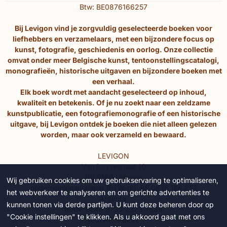
Btw: BE0876166257
Bij Levigon vind je zorgvuldig geselecteerde boeken voor
liefhebbers en verzamelaars, met een bijzondere focus op
kunst, fotografie, geschiedenis en oorlog. Onze collectie
omvat onder meer Belgische kunst, tentoonstellingscatalogi,
monografieën, historische uitgaven en bijzondere boeken met
een verhaal.
Elk boek wordt met aandacht geselecteerd op inhoud,
kwaliteit en betekenis. Of je nu zoekt naar een zeldzame
kunstpublicatie, een fotografiemonografie of een historische
uitgave, bij Levigon ontdek je boeken die niet alleen gelezen
worden, maar ook verzameld en bewaard.
LEVIGON
Van Duysestraat 10
(B) 9160 Lokeren
Wij gebruiken cookies om uw gebruikservaring te optimaliseren,
ondernemingsnummer (BTW-nr): BE 0876.166.257
het webverkeer te analyseren en om gerichte advertenties te
Argenta:
kunnen tonen via derde partijen. U kunt deze beheren door op
IBAN: BE46 9735 2323 7636
"Cookie instellingen" te klikken. Als u akkoord gaat met ons
BIC: ARSPBE22