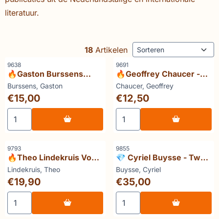
literatuur.
Sorteermethode
18
Artikelen
Artikelnummer
Artikelnummer
9638
9691
🔥Gaston Burssens
🔥Geoffrey Chaucer -
Herinnering
The Canterbury Tales
Merk:
Merk:
Burssens, Gaston
Chaucer, Geoffrey
Prijs: 15,00
Prijs: 12,50
€15,00
€12,50
Aantal kiezen voor 🔥Gaston Burssens Herinnering
Aantal kiezen voor 🔥Geoff
Artikelnummer
Artikelnummer
9793
9855
🔥Theo Lindekruis Voor
💎 Cyriel Buysse - Twee
outer en heerd
werelden
Merk:
Merk:
Lindekruis, Theo
Buysse, Cyriel
Prijs: 19,90
Prijs: 35,00
€19,90
€35,00
Aantal kiezen voor 🔥Theo Lindekruis Voor outer en hee
Aantal kiezen voor 💎 Cyri