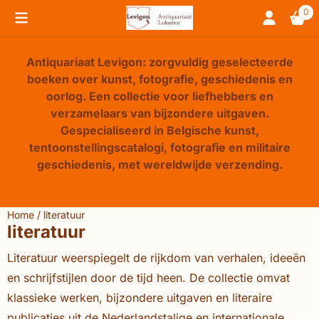
Cookievoorkeuren zijn beschikbaar. Kies instellingen of sta 
0
Antiquariaat Levigon: zorgvuldig geselecteerde
boeken over kunst, fotografie, geschiedenis en
oorlog. Een collectie voor liefhebbers en
verzamelaars van bijzondere uitgaven.
Gespecialiseerd in Belgische kunst,
tentoonstellingscatalogi, fotografie en militaire
geschiedenis, met wereldwijde verzending.
Home
/
literatuur
literatuur
Literatuur weerspiegelt de rijkdom van verhalen, ideeën
en schrijfstijlen door de tijd heen. De collectie omvat
klassieke werken, bijzondere uitgaven en literaire
publicaties uit de Nederlandstalige en internationale