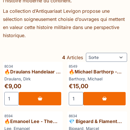
l’histoire moderne du continent.
La collection d’Antiquariaat Levigon propose une
sélection soigneusement choisie d’ouvrages qui mettent
en valeur cette histoire militaire dans une perspective
historique.
Méthode de tri
4
Articles
Référence
Référence
8034
8549
🔥Draulans Handelaar in
🔥Michael Barthorp -
oorlog
The Zulu War A Pictorial
Marque :
Marque :
Draulans, Dirk
Barthorp, Michael
History
Prix: 9,00
Prix: 15,00
€9,00
€15,00
Choisir la quantité pour 🔥Draulans Handelaar in oorlog
Choisir la quantité pour 🔥M
Référence
Référence
8594
8634
🔥Emanoel Lee - The
💎 Bigeard & Flament
Boer War Photographic
Aucune bête au monde
Marque :
Marque :
Lee, Emanoel
Bigeard, Marcel