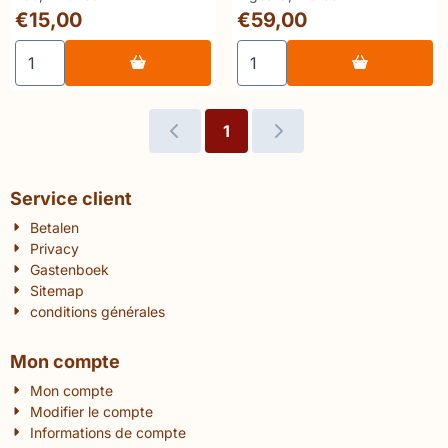
History
Prix: 15,00
Prix: 59,00
€15,00
€59,00
Choisir la quantité pour 🔥Emanoel Lee - The Boer War P
Choisir la quantité pour 
1
Service client
Betalen
Privacy
Gastenboek
Sitemap
conditions générales
Mon compte
Mon compte
Modifier le compte
Informations de compte