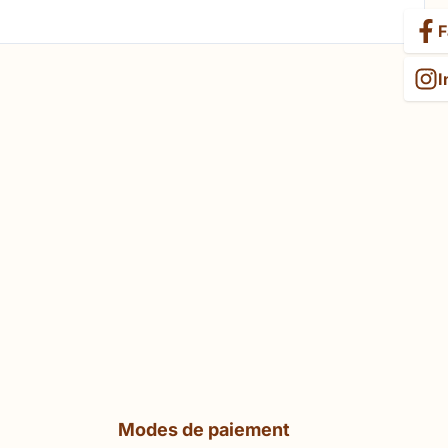
F
I
Modes de paiement