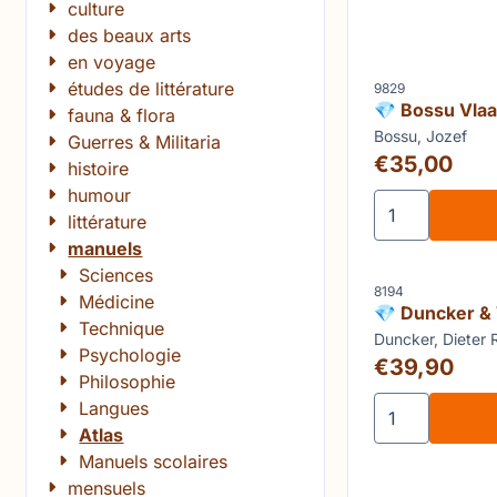
culture
des beaux arts
en voyage
études de littérature
Référence
9829
💎 Bossu Vlaa
fauna & flora
oude kaarten
Marque :
Bossu, Jozef
Guerres & Militaria
Prix: 35,00
€35,00
histoire
humour
Choisir la qua
littérature
manuels
Sciences
Référence
8194
Médicine
💎 Duncker &
Technique
Hertogdom Br
Marque :
Duncker, Dieter 
Psychologie
kaart en pren
Prix: 39,90
€39,90
Philosophie
Choisir la qua
Langues
Atlas
Manuels scolaires
mensuels