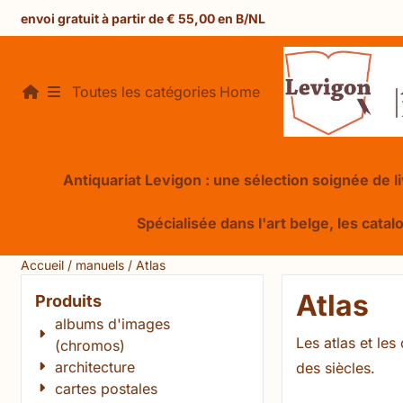
Préférences de cookies disponibles. Choisissez les paramèt
envoi gratuit à partir de € 55,00 en B/NL
Toutes les catégories
Home
Antiquariat Levigon : une sélection soignée de liv
Spécialisée dans l'art belge, les catal
Accueil
/
manuels
/
Atlas
Atlas
Produits
albums d'images
Les atlas et le
(chromos)
architecture
des siècles.
cartes postales