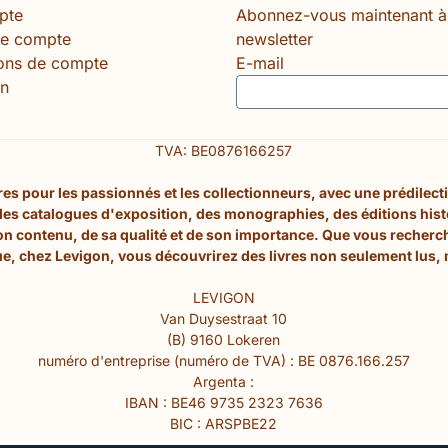
pte
Abonnez-vous maintenant à
le compte
newsletter
ions de compte
E-mail
n
TVA: BE0876166257
s pour les passionnés et les collectionneurs, avec une prédilection
 des catalogues d'exposition, des monographies, des éditions his
son contenu, de sa qualité et de son importance. Que vous recherc
e, chez Levigon, vous découvrirez des livres non seulement lus, 
LEVIGON
Van Duysestraat 10
(B) 9160 Lokeren
numéro d'entreprise (numéro de TVA) : BE 0876.166.257
Argenta :
IBAN : BE46 9735 2323 7636
BIC : ARSPBE22