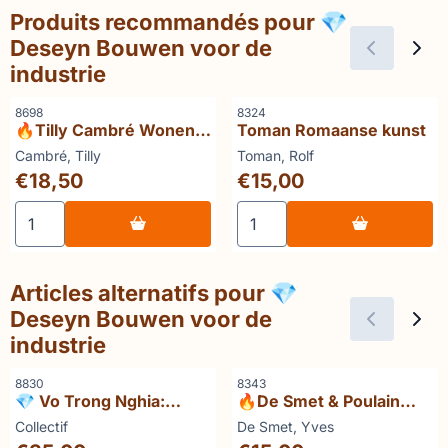
Produits recommandés pour
💎
Deseyn Bouwen voor de
industrie
Référence
Référence
8698
8324
🔥Tilly Cambré Wonen
Toman Romaanse kunst
in Engelse Stijl 2:
Marque :
Marque :
Cambré, Tilly
Toman, Rolf
Klassieke romantische
Prix: 18,50
Prix: 15,00
€18,50
€15,00
interieurs
Choisir la quantité pour 🔥Tilly Cambré Wonen in Engelse 
Choisir la quantité pour T
Articles alternatifs pour
💎
Deseyn Bouwen voor de
industrie
Référence
Référence
8830
8343
💎 Vo Trong Nghia:
🔥De Smet & Poulain
Natural Modern
Van kromme tot rechte
Marque :
Marque :
Collectif
De Smet, Yves
Prix: 35,00
Prix: 15,00