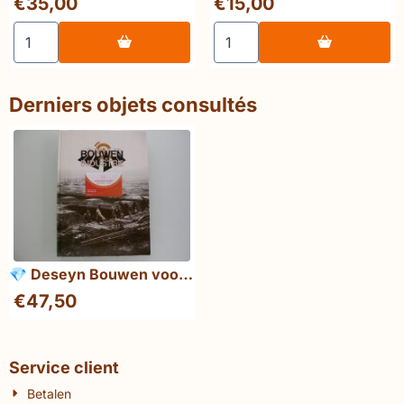
€35,00
€15,00
Choisir la quantité pour 💎 Vo Trong Nghia: Natural Mod
Choisir la quantité pour 
Derniers objets consultés
💎 Deseyn Bouwen voor
de industrie
€
47,50
Service client
Betalen