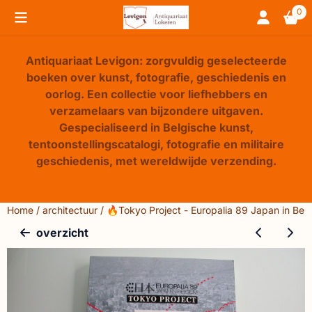
Cookievoorkeuren zijn beschikbaar. Kies instellingen of sta 
0
Antiquariaat Levigon: zorgvuldig geselecteerde
boeken over kunst, fotografie, geschiedenis en
oorlog. Een collectie voor liefhebbers en
verzamelaars van bijzondere uitgaven.
Gespecialiseerd in Belgische kunst,
tentoonstellingscatalogi, fotografie en militaire
geschiedenis, met wereldwijde verzending.
Home
/
architectuur
/
🔥Tokyo Project - Europalia 89 Japan in Bel
overzicht