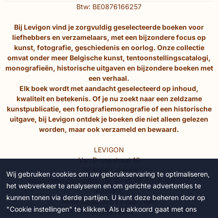
Btw: BE0876166257
Bij Levigon vind je zorgvuldig geselecteerde boeken voor
liefhebbers en verzamelaars, met een bijzondere focus op
kunst, fotografie, geschiedenis en oorlog. Onze collectie
omvat onder meer Belgische kunst, tentoonstellingscatalogi,
monografieën, historische uitgaven en bijzondere boeken met
een verhaal.
Elk boek wordt met aandacht geselecteerd op inhoud,
kwaliteit en betekenis. Of je nu zoekt naar een zeldzame
kunstpublicatie, een fotografiemonografie of een historische
uitgave, bij Levigon ontdek je boeken die niet alleen gelezen
worden, maar ook verzameld en bewaard.
LEVIGON
Van Duysestraat 10
(B) 9160 Lokeren
Wij gebruiken cookies om uw gebruikservaring te optimaliseren,
ondernemingsnummer (BTW-nr): BE 0876.166.257
het webverkeer te analyseren en om gerichte advertenties te
Argenta:
kunnen tonen via derde partijen. U kunt deze beheren door op
IBAN: BE46 9735 2323 7636
"Cookie instellingen" te klikken. Als u akkoord gaat met ons
BIC: ARSPBE22