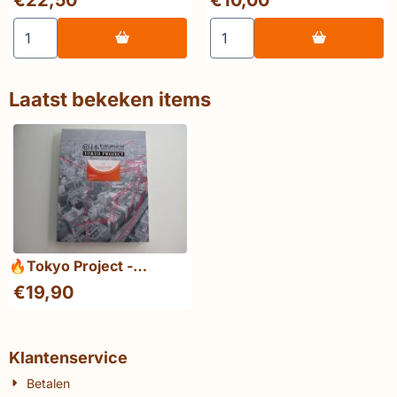
Aantal kiezen voor 🔥Leysen Antwerpen onvoltooide sta
Aantal kiezen voor Van Dri
Laatst bekeken items
🔥Tokyo Project -
Europalia 89 Japan in
€
19,90
Belgium
Klantenservice
Betalen