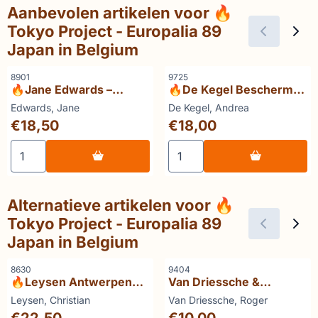
Aanbevolen artikelen voor
🔥
Tokyo Project - Europalia 89
Japan in Belgium
Artikelnummer
Artikelnummer
8901
9725
🔥Jane Edwards –
🔥De Kegel Beschermde
London Interiors
monumenten in Oost-
Merk:
Merk:
Edwards, Jane
De Kegel, Andrea
(TASCHEN, 2000)
Vlaanderen
Prijs: 18,50
Prijs: 18,00
€18,50
€18,00
Aantal kiezen voor 🔥Jane Edwards – London Interiors
Aantal kiezen voor 🔥De K
Alternatieve artikelen voor
🔥
Tokyo Project - Europalia 89
Japan in Belgium
Artikelnummer
Artikelnummer
8630
9404
🔥Leysen Antwerpen
Van Driessche &
onvoltooide stad
Verstegen Waardevol
Merk:
Merk:
Leysen, Christian
Van Driessche, Roger
Lokeren
Prijs: 22,50
Prijs: 10,00
€22,50
€10,00