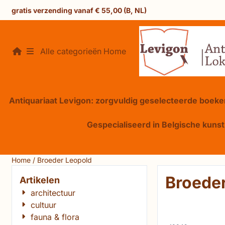
Cookievoorkeuren zijn beschikbaar. Kies instellingen of sta 
gratis verzending vanaf € 55,00 (B, NL)
Alle categorieën
Home
Antiquariaat Levigon: zorgvuldig geselecteerde boeken
Gespecialiseerd in Belgische kunst,
Home
/
Broeder Leopold
Broede
Artikelen
architectuur
cultuur
fauna & flora