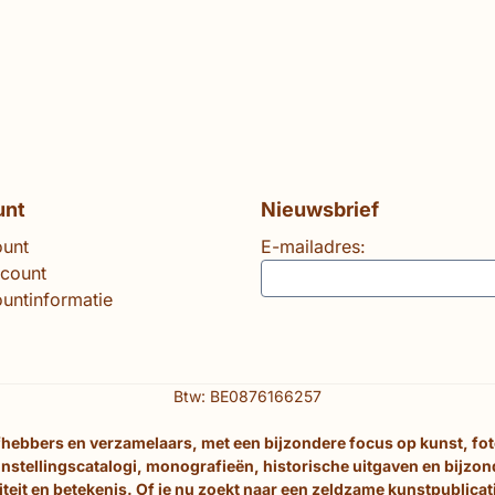
unt
Nieuwsbrief
ount
E-mailadres:
ccount
untinformatie
Btw: BE0876166257
efhebbers en verzamelaars, met een bijzondere focus op kunst, fo
nstellingscatalogi, monografieën, historische uitgaven en bijzo
eit en betekenis. Of je nu zoekt naar een zeldzame kunstpublicati