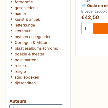
Artikelnummer
10042
fotografie
💎 Oude en n
geschiedenis
iconographie 
Merk:
Broeder Leopold
humor
naslagwerk o
Prijs: 42,50
€42,50
kunst & antiek
christelijke i
beeldsymboli
letterkunde
Aantal kiezen 
literatuur
mythen en legenden
Oorlogen & Militaria
plaatjesalbums (chromo)
poëzie & theater
postkaarten
reizen
religie
studieboeken
tijdschriften
Auteurs