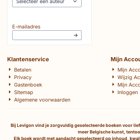
Vul je e-mailadres in voor de nieuwsbrief
E-mailadres
Klantenservice
Mijn Acco
Betalen
Mijn Acc
Privacy
Wijzig A
Gastenboek
Mijn Acco
Sitemap
Inloggen
Algemene voorwaarden
Bij Levigon vind je zorgvuldig geselecteerde boeken voor li
meer Belgische kunst, tentoo
Elk boek wordt met aandacht geselecteerd op inhoud, kwalit