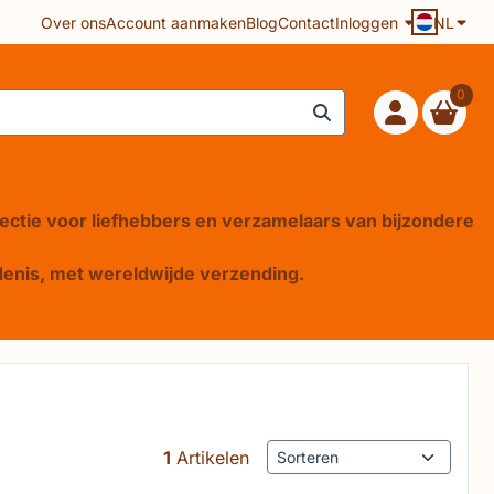
Over ons
Account aanmaken
Blog
Contact
Inloggen
NL
0
lectie voor liefhebbers en verzamelaars van bijzondere
iedenis, met wereldwijde verzending.
Sorteermethode
1
Artikelen