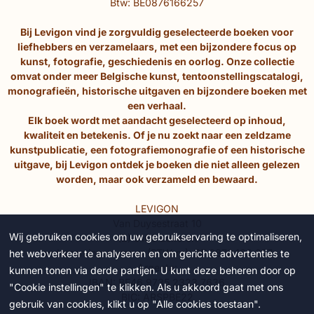
Btw: BE0876166257
Bij Levigon vind je zorgvuldig geselecteerde boeken voor
liefhebbers en verzamelaars, met een bijzondere focus op
kunst, fotografie, geschiedenis en oorlog. Onze collectie
omvat onder meer Belgische kunst, tentoonstellingscatalogi,
monografieën, historische uitgaven en bijzondere boeken met
een verhaal.
Elk boek wordt met aandacht geselecteerd op inhoud,
kwaliteit en betekenis. Of je nu zoekt naar een zeldzame
kunstpublicatie, een fotografiemonografie of een historische
uitgave, bij Levigon ontdek je boeken die niet alleen gelezen
worden, maar ook verzameld en bewaard.
LEVIGON
Van Duysestraat 10
Wij gebruiken cookies om uw gebruikservaring te optimaliseren,
(B) 9160 Lokeren
ondernemingsnummer (BTW-nr): BE 0876.166.257
het webverkeer te analyseren en om gerichte advertenties te
Argenta:
kunnen tonen via derde partijen. U kunt deze beheren door op
IBAN: BE46 9735 2323 7636
"Cookie instellingen" te klikken. Als u akkoord gaat met ons
BIC: ARSPBE22
gebruik van cookies, klikt u op "Alle cookies toestaan".