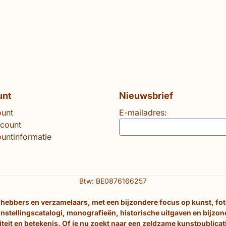
unt
Nieuwsbrief
ount
E-mailadres:
ccount
untinformatie
Btw: BE0876166257
efhebbers en verzamelaars, met een bijzondere focus op kunst, fo
nstellingscatalogi, monografieën, historische uitgaven en bijzo
eit en betekenis. Of je nu zoekt naar een zeldzame kunstpublicati