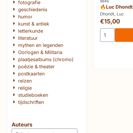
Artikelnummer
8846
fotografie
🔥Luc Dhondt
geschiedenis
De Smet - Ga
Merk:
Dhondt, Luc
humor
Prijs: 15,00
€15,00
kunst & antiek
letterkunde
Aantal kiezen
literatuur
mythen en legenden
Oorlogen & Militaria
plaatjesalbums (chromo)
poëzie & theater
postkaarten
reizen
religie
studieboeken
tijdschriften
Auteurs