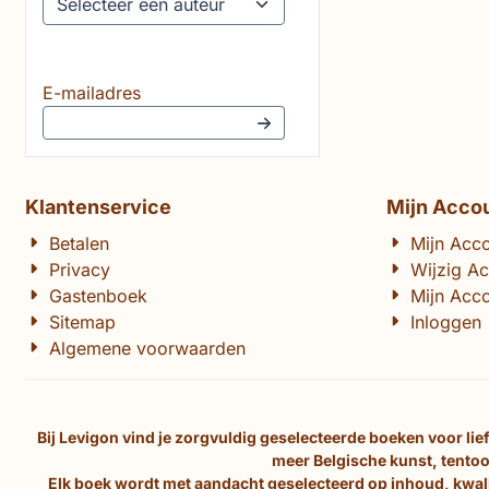
Vul je e-mailadres in voor de nieuwsbrief
E-mailadres
Klantenservice
Mijn Acco
Betalen
Mijn Acc
Privacy
Wijzig A
Gastenboek
Mijn Acco
Sitemap
Inloggen
Algemene voorwaarden
Bij Levigon vind je zorgvuldig geselecteerde boeken voor li
meer Belgische kunst, tentoo
Elk boek wordt met aandacht geselecteerd op inhoud, kwalit