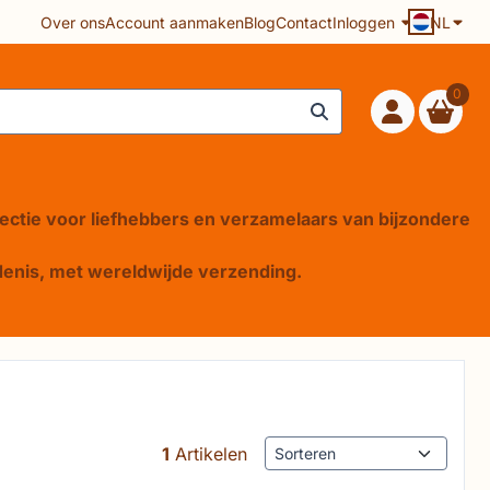
Over ons
Account aanmaken
Blog
Contact
Inloggen
NL
0
lectie voor liefhebbers en verzamelaars van bijzondere
iedenis, met wereldwijde verzending.
Sorteermethode
1
Artikelen