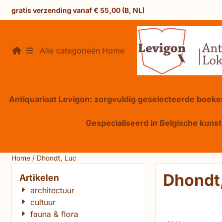
Cookievoorkeuren zijn beschikbaar. Kies instellingen of sta 
gratis verzending vanaf € 55,00 (B, NL)
Alle categorieën
Home
Antiquariaat Levigon: zorgvuldig geselecteerde boeken
Gespecialiseerd in Belgische kunst,
Home
/
Dhondt, Luc
Dhondt
Artikelen
architectuur
cultuur
fauna & flora