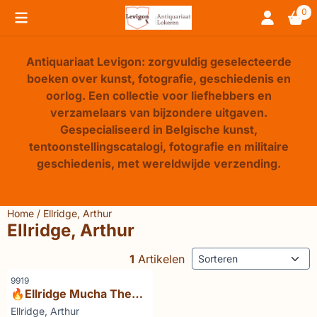
Cookievoorkeuren zijn beschikbaar. Kies instellingen of sta 
0
Antiquariaat Levigon: zorgvuldig geselecteerde
boeken over kunst, fotografie, geschiedenis en
oorlog. Een collectie voor liefhebbers en
verzamelaars van bijzondere uitgaven.
Gespecialiseerd in Belgische kunst,
tentoonstellingscatalogi, fotografie en militaire
geschiedenis, met wereldwijde verzending.
Home
/
Ellridge, Arthur
Ellridge, Arthur
Sorteermethode
1
Artikelen
Artikelnummer
9919
🔥Ellridge Mucha The
triumph of Art Nouveau
Merk:
Ellridge, Arthur