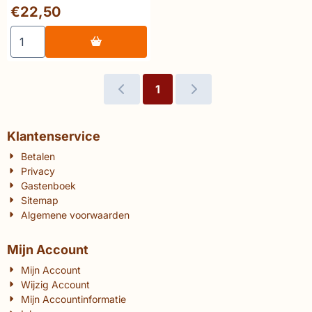
Prijs: 22,50
€22,50
Aantal kiezen voor 🔥Ellridge Mucha The triumph of Art
1
Klantenservice
Betalen
Privacy
Gastenboek
Sitemap
Algemene voorwaarden
Mijn Account
Mijn Account
Wijzig Account
Mijn Accountinformatie