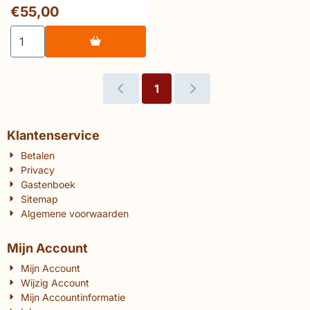
Paper Kunsthalle 2014 -
Prijs: 55,00
€55,00
First Edition - Major
Monograph
Aantal kiezen voor 💎 Nick Ervinck GNI_RI_2014 - MER. P
1
Klantenservice
Betalen
Privacy
Gastenboek
Sitemap
Algemene voorwaarden
Mijn Account
Mijn Account
Wijzig Account
Mijn Accountinformatie