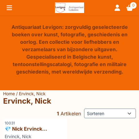
Cookievoorkeuren zijn beschikbaar. Kies instellingen of sta 
0
Antiquariaat Levigon: zorgvuldig geselecteerde
boeken over kunst, fotografie, geschiedenis en
oorlog. Een collectie voor liefhebbers en
verzamelaars van bijzondere uitgaven.
Gespecialiseerd in Belgische kunst,
tentoonstellingscatalogi, fotografie en militaire
geschiedenis, met wereldwijde verzending.
Home
/
Ervinck, Nick
Ervinck, Nick
Sorteermethode
1
Artikelen
Artikelnummer
10031
💎 Nick Ervinck
GNI_RI_2014 - MER.
Merk:
Ervinck, Nick