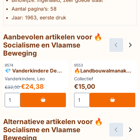
Aantal pagina’s: 58
Jaar: 1963, eerste druk
Aanbevolen artikelen voor
🔥
Socialisme en Vlaamse
Beweging
Artikelnummer
Artikelnummer
9574
9553
💎 Vanderkindere De
🔥Landbouwalmanak
eeuw der Artevelden
van den Belgischen
Merk:
Merk:
Vanderkindere, Leo
Collectief
Boerenbond 1931
Van 32,50 voor 24,38
Prijs: 15,00
€24,38
€15,00
€32,50
Aantal kiezen voor 💎 Vanderkindere De eeuw der Artev
Aantal kiezen voor 🔥Land
Alternatieve artikelen voor
🔥
Socialisme en Vlaamse
Beweging