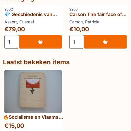
Artikelnummer
Artikelnummer
9502
9960
💎 Geschiedenis van
Carson The fair face of
volk en land van
Flanders
Merk:
Merk:
Asaert, Gustaaf
Carson, Patricia
Beveren (4 delen)
Prijs: 79,00
Prijs: 10,00
€79,00
€10,00
gesigneerd deel
Aantal kiezen voor 💎 Geschiedenis van volk en land van
Aantal kiezen voor Carson T
Laatst bekeken items
🔥Socialisme en Vlaamse
Beweging
€
15,00