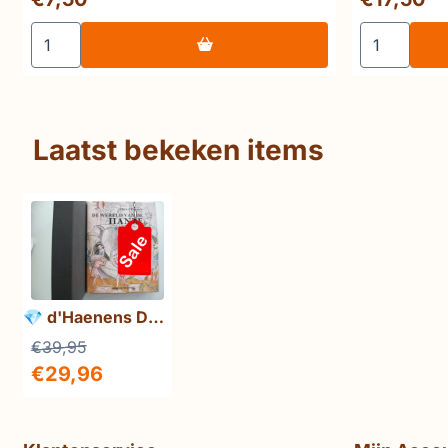
Aantal kiezen voor Bainton 1917 Ruslands Revolutiejaar
Aantal kie
Laatst bekeken items
💎 d'Haenens De
wereld van de
€
39,95
Hanze
€
29,96