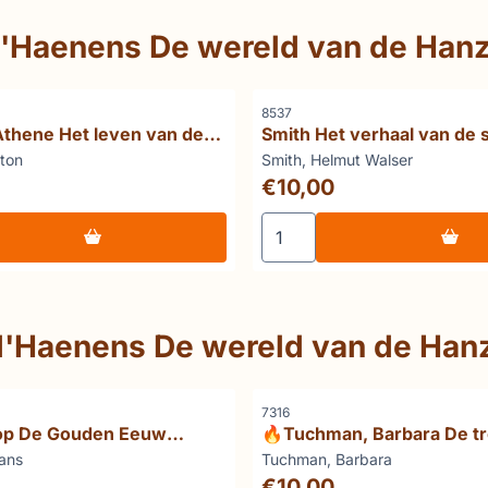
d'Haenens De wereld van de Han
Artikelnummer
8537
Athene Het leven van de
Smith Het verhaal van de 
ocratie
Merk:
nton
Smith, Helmut Walser
Prijs: 10,00
€10,00
ent in Germany
en voor van Hooff Athene Het leven van de eerste democrat
Aantal kiezen voor Smith He
d'Haenens De wereld van de Han
Artikelnummer
7316
p De Gouden Eeuw
🔥Tuchman, Barbara De tr
van onze wereld
Merk:
ans
Tuchman, Barbara
Prijs: 10,00
€10,00