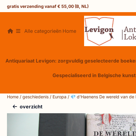
Cookievoorkeuren zijn beschikbaar. Kies instellingen of sta 
gratis verzending vanaf € 55,00 (B, NL)
Alle categorieën
Home
Antiquariaat Levigon: zorgvuldig geselecteerde boeken
Gespecialiseerd in Belgische kunst,
Home
/
geschiedenis
/
Europa
/
💎 d'Haenens De wereld van de
overzicht