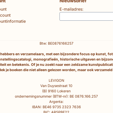
unt
Nieuwsbrief
ount
E-mailadres:
ccount
untinformatie
Btw: BE0876166257
efhebbers en verzamelaars, met een bijzondere focus op kunst, fo
nstellingscatalogi, monografieën, historische uitgaven en bijzo
eit en betekenis. Of je nu zoekt naar een zeldzame kunstpublicati
ek je boeken die niet alleen gelezen worden, maar ook verzamel
LEVIGON
Van Duysestraat 10
(B) 9160 Lokeren
ondernemingsnummer (BTW-nr): BE 0876.166.257
Argenta:
IBAN: BE46 9735 2323 7636
BIC: ARSPBE22