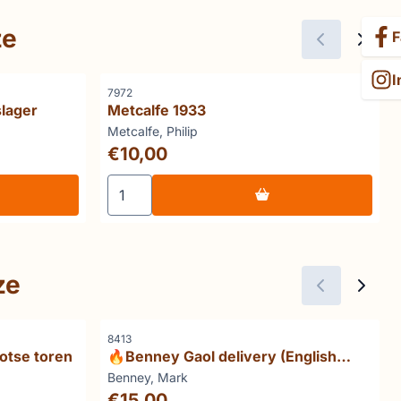
ze
F
I
Artikelnummer
7972
slager
Metcalfe 1933
Merk:
Metcalfe, Philip
Prijs: 10,00
€10,00
ie
t verhaal van de slager
Aantal kiezen voor Metcalfe 1933
ze
Artikelnummer
8413
otse toren
🔥Benney Gaol delivery (English
prisons)
Merk:
Benney, Mark
Prijs: 15,00
€15,00