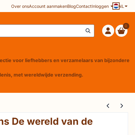
Over ons
Account aanmaken
Blog
Contact
Inloggen
NL
0
lectie voor liefhebbers en verzamelaars van bijzondere
iedenis, met wereldwijde verzending.
ns De wereld van de