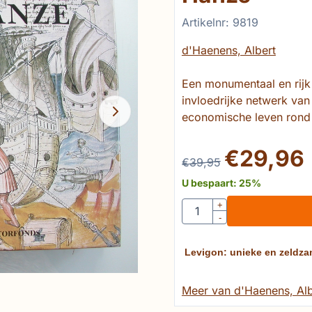
Artikelnr:
9819
d'Haenens, Albert
Een monumentaal en rijk
invloedrijke netwerk va
economische leven rond
€
29,96
€
39,95
U bespaart:
25
%
Aantal
+
-
Levigon: unieke en zeldza
Meer van d'Haenens, Alb