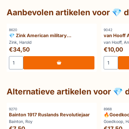
Aanbevolen artikelen voor
💎 
Artikelnummer
Artikelnummer
8620
9042
💎 Zink American military
van Hooff 
government in Germany
eerste dem
Merk:
Merk:
Zink, Harold
van Hooff, A
Prijs: 34,50
Prijs: 10,00
€34,50
€10,00
Aantal kiezen voor 💎 Zink American military governm
Aantal kiez
Alternatieve artikelen voor
💎 
Artikelnummer
Artikelnummer
9270
8968
Bainton 1917 Ruslands Revolutiejaar
🔥Goedkoo
proeftuin 
Merk:
Merk:
Bainton, Roy
Goedkoop, H
Prijs: 7,50
Prijs: 17,50
€7,50
€17,50