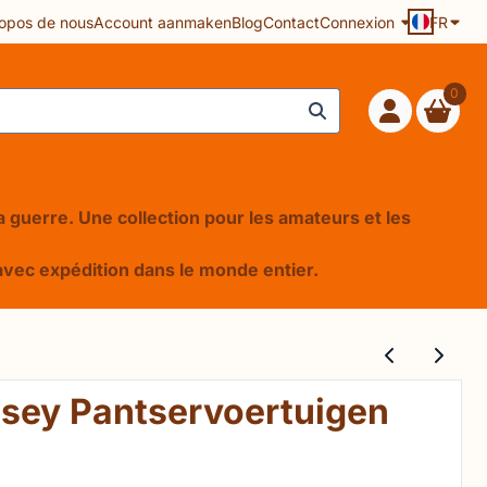
opos de nous
Account aanmaken
Blog
Contact
Connexion
FR
0
 la guerre. Une collection pour les amateurs et les
e, avec expédition dans le monde entier.
esey Pantservoertuigen