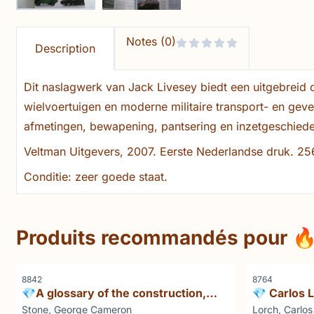
Notes (0)
Description
Dit naslagwerk van Jack Livesey biedt een uitgebreid
wielvoertuigen en moderne militaire transport- en ge
afmetingen, bewapening, pantsering en inzetgeschiede
Veltman Uitgevers, 2007. Eerste Nederlandse druk. 256 
Conditie: zeer goede staat.
Produits recommandés pour
🔥
Référence
Référence
8842
8764
💎A glossary of the construction,
💎 Carlos 
decoration and use of arms and
Naval Pow
Marque :
Marque :
Stone, George Cameron
Lorch, Carlos