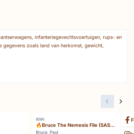
pantserwagens, infanteriegevechtsvoertuigen, rups- en
he gegevens zoals land van herkomst, gewicht,
Référence
F
8590
🔥Bruce The Nemesis File (SAS
Execution Squad)
Marque :
Bruce, Paul