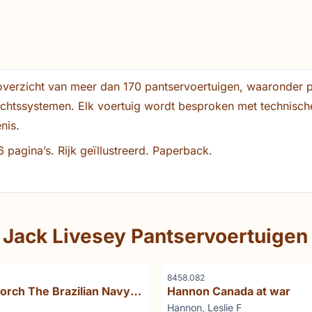
 overzicht van meer dan 170 pantservoertuigen, waaronder 
vechtssystemen. Elk voertuig wordt besproken met technisc
nis.
pagina’s. Rijk geïllustreerd. Paperback.
Jack Livesey Pantservoertuigen
Référence
8458.082
Lorch The Brazilian Navy
Hannon Canada at war
er
Marque :
Hannon, Leslie F