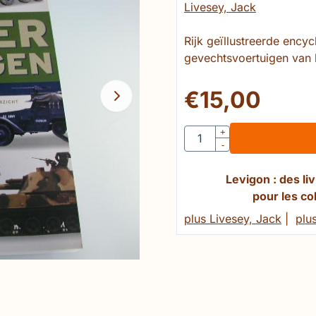
Livesey, Jack
Rijk geïllustreerde ency
gevechtsvoertuigen van 
€
15,00
Quantité
+
-
Levigon : des l
pour les co
plus Livesey, Jack
|
plus