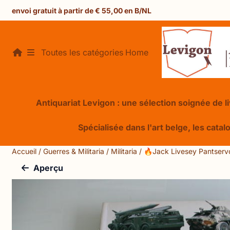
Préférences de cookies disponibles. Choisissez les paramèt
envoi gratuit à partir de € 55,00 en B/NL
Toutes les catégories
Home
Antiquariat Levigon : une sélection soignée de liv
Spécialisée dans l'art belge, les catal
Accueil
/
Guerres & Militaria
/
Militaria
/
🔥Jack Livesey Pantserv
Aperçu