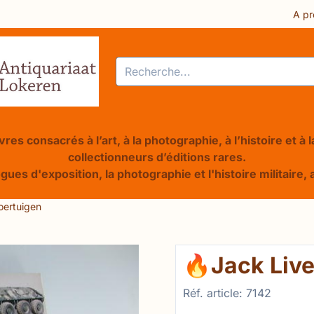
res ou autorisez tous les cookies.
A pr
Rechercher
res consacrés à l’art, à la photographie, à l’histoire et à
collectionneurs d’éditions rares.
ogues d'exposition, la photographie et l'histoire militair
oertuigen
🔥Jack Liv
Réf. article:
7142