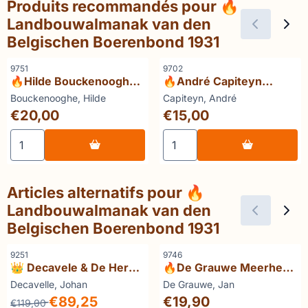
Produits recommandés pour
🔥
Landbouwalmanak van den
Belgischen Boerenbond 1931
Référence
Référence
9751
9702
🔥Hilde Bouckenooghe
🔥André Capiteyn
Meisjesopvoeding en
Gentse torens achter
Marque :
Marque :
Bouckenooghe, Hilde
Capiteyn, André
sekseongelijkheid
rook van schoorstenen.
Prix: 20,00
Prix: 15,00
€20,00
€15,00
Gent in de periode 1860-
1895
Choisir la quantité pour 🔥Hilde Bouckenooghe Meisjeso
Choisir la quantité pour 🔥
Articles alternatifs pour
🔥
Landbouwalmanak van den
Belgischen Boerenbond 1931
Référence
Référence
9251
9746
👑 Decavele & De Herdt
🔥De Grauwe Meerhem
Gent op de wateren en
toen en nu (gesigneerd
Marque :
Marque :
Decavelle, Johan
De Grauwe, Jan
naar de zee
met opdracht)
Par119,00 pour 89,25
Prix: 19,90
€89,25
€19,90
€119,00