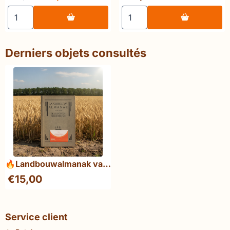
Choisir la quantité pour 👑 Decavele &amp; De Herdt Ge
Choisir la quantité pour 
Derniers objets consultés
🔥Landbouwalmanak van
den Belgischen
€
15,00
Boerenbond 1931
Service client