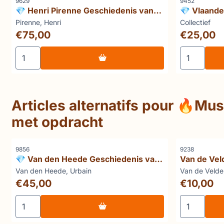
Référence
Référence
9629
9452
💎 Henri Pirenne Geschiedenis van
💎 Vlaande
België (complete grootformaatset in
Marque :
Marque :
Pirenne, Henri
Collectief
4 delen)
Prix: 75,00
Prix: 25,00
€75,00
€25,00
Choisir la quantité pour 💎 Henri Pirenne Geschiedenis
Choisir la 
Articles alternatifs pour
🔥Mus
met opdracht
Référence
Référence
9856
9238
💎 Van den Heede Geschiedenis van
Van de Vel
Deurle (gesigneerd)
ministeries
Marque :
Marque :
Van den Heede, Urbain
Van de Velde
Prix: 45,00
Prix: 10,00
€45,00
€10,00
Choisir la quantité pour 💎 Van den Heede Geschiedeni
Choisir la 