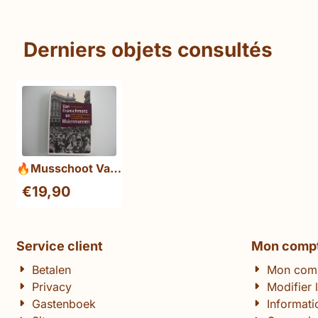
Derniers objets consultés
🔥Musschoot Van
Franschmans en
€
19,90
Walenmannen
gesigneerd met
opdracht
Service client
Mon comp
Betalen
Mon com
Privacy
Modifier 
Gastenboek
Informat