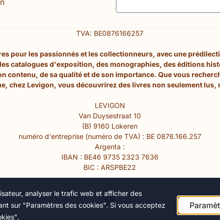
n
TVA: BE0876166257
s pour les passionnés et les collectionneurs, avec une prédilection
 des catalogues d'exposition, des monographies, des éditions his
son contenu, de sa qualité et de son importance. Que vous recherc
e, chez Levigon, vous découvrirez des livres non seulement lus, 
LEVIGON
Van Duysestraat 10
(B) 9160 Lokeren
numéro d'entreprise (numéro de TVA) : BE 0876.166.257
Argenta :
IBAN : BE46 9735 2323 7636
BIC : ARSPBE22
sateur, analyser le trafic web et afficher des
Paramèt
quant sur "Paramètres des cookies". Si vous acceptez
okies".