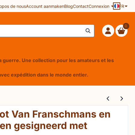
opos de nous
Account aanmaken
Blog
Contact
Connexion
FR
0
 la guerre. Une collection pour les amateurs et les
e, avec expédition dans le monde entier.
t Van Franschmans en
n gesigneerd met