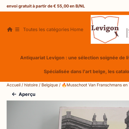
Préférences de cookies disponibles. Choisissez les paramèt
envoi gratuit à partir de € 55,00 en B/NL
Toutes les catégories
Home
Antiquariat Levigon : une sélection soignée de liv
Spécialisée dans l'art belge, les catal
Accueil
/
histoire
/
Belgique
/
🔥Musschoot Van Franschmans en 
Aperçu