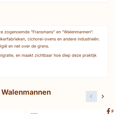
n deze zogenoemde “Fransmans” en “Walenmannen”:
kerfabrieken, cichorei-ovens en andere industrieën.
elgië en net over de grens.
gratie, en maakt zichtbaar hoe diep deze praktijk
n Walenmannen
F