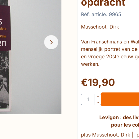
opdracht
Réf. article:
9965
Musschoot, Dirk
Van Franschmans en Wal
menselijk portret van d
en vroege 20ste eeuw ge
werken.
€
19,90
Quantité
+
-
Levigon : des l
pour les co
plus Musschoot, Dirk
|
p