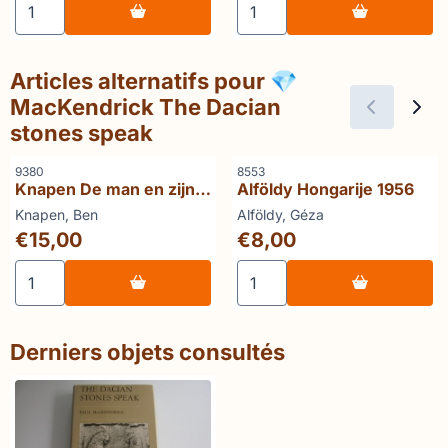
Articles alternatifs pour
💎
MacKendrick The Dacian
stones speak
Référence
Référence
9380
8553
Knapen De man en zijn
Alföldy Hongarije 1956
staat
Marque :
Marque :
Knapen, Ben
Alföldy, Géza
Prix: 15,00
Prix: 8,00
€15,00
€8,00
Choisir la quantité pour Knapen De man en zijn staat
Choisir la quantité pour Alf
Derniers objets consultés