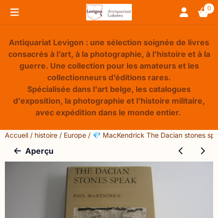
Préférences de cookies disponibles. Choisissez les paramèt
0
Antiquariat Levigon : une sélection soignée de livres
consacrés à l’art, à la photographie, à l’histoire et à la
guerre. Une collection pour les amateurs et les
collectionneurs d’éditions rares.
Spécialisée dans l'art belge, les catalogues
d'exposition, la photographie et l'histoire militaire,
avec expédition dans le monde entier.
Accueil
/
histoire
/
Europe
/
💎 MacKendrick The Dacian stones sp
Aperçu