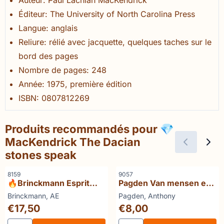
Éditeur: The University of North Carolina Press
Langue: anglais
Reliure: rélié avec jacquette, quelques taches sur le
bord des pages
Nombre de pages: 248
Année: 1975, première édition
ISBN: 0807812269
Produits recommandés pour
💎
MacKendrick The Dacian
stones speak
Référence
Référence
8159
9057
🔥Brinckmann Esprit
Pagden Van mensen en
des nations (France
wereldrijken
Marque :
Marque :
Brinckmann, AE
Pagden, Anthony
Italie Allemagne)
Prix: 17,50
Prix: 8,00
€17,50
€8,00
Choisir la quantité pour 🔥Brinckmann Esprit des nations 
Choisir la quantité pour Pa