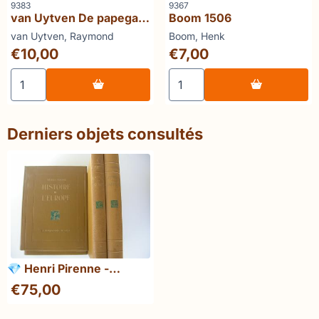
Référence
Référence
9383
9367
van Uytven De papegaai
Boom 1506
van de paus
Marque :
Marque :
van Uytven, Raymond
Boom, Henk
Prix: 10,00
Prix: 7,00
€10,00
€7,00
Choisir la quantité pour van Uytven De papegaai van de 
Choisir la quantité pour B
Derniers objets consultés
💎 Henri Pirenne -
Histoire de l’Europe (4
€
75,00
volumes) numéroté