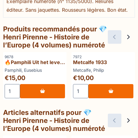
Exemplaire numéroté (n° 1135/5000). Reliures
éditeur. Sans jaquettes. Rousseurs légères. Bon état.
Produits recommandés pour
💎
Henri Pirenne - Histoire de
l’Europe (4 volumes) numéroté
Référence
Référence
9678
7972
🔥Pamphili Uit het leven
Metcalfe 1933
van keizer Constantinus
Marque :
Marque :
Pamphili, Eusebius
Metcalfe, Philip
(gesigneerd)
Prix: 15,00
Prix: 10,00
€15,00
€10,00
Choisir la quantité pour 🔥Pamphili Uit het leven van kei
Choisir la quantité pour Me
Articles alternatifs pour
💎
Henri Pirenne - Histoire de
l’Europe (4 volumes) numéroté