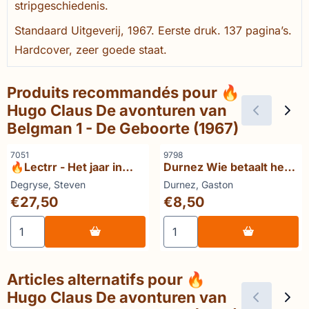
stripgeschiedenis.
Standaard Uitgeverij, 1967. Eerste druk. 137 pagina’s.
Hardcover, zeer goede staat.
Produits recommandés pour
🔥
Hugo Claus De avonturen van
Belgman 1 - De Geboorte (1967)
Référence
Référence
7051
9798
🔥Lectrr - Het jaar in
Durnez Wie betaalt het
cartoons (3 delen):
gelach ?
Marque :
Marque :
Degryse, Steven
Durnez, Gaston
Lectrr brult - Lectrr
Prix: 27,50
Prix: 8,50
€27,50
€8,50
gromt - Lectrr leeft
Choisir la quantité pour 🔥Lectrr - Het jaar in cartoons (3 
Choisir la quantité pour Dur
Articles alternatifs pour
🔥
Hugo Claus De avonturen van