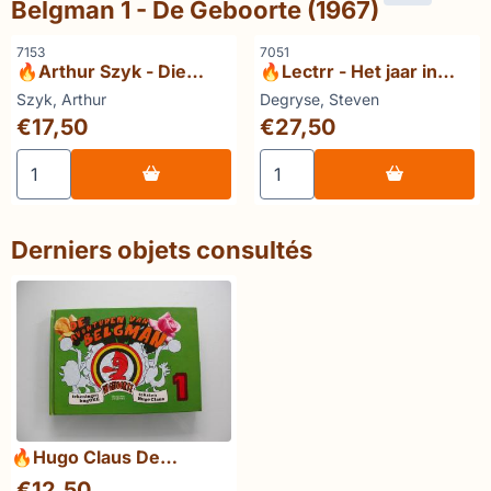
Belgman 1 - De Geboorte (1967)
Référence
Référence
7153
7051
🔥Arthur Szyk - Die
🔥Lectrr - Het jaar in
Neue Ordnung - Anti-
cartoons (3 delen):
Marque :
Marque :
Szyk, Arthur
Degryse, Steven
Nazi Caricatures (1979
Lectrr brult - Lectrr
Prix: 17,50
Prix: 27,50
€17,50
€27,50
Edition)
gromt - Lectrr leeft
Choisir la quantité pour 🔥Arthur Szyk - Die Neue Ordnun
Choisir la quantité pour 🔥Le
Derniers objets consultés
🔥Hugo Claus De
avonturen van Belgman 1
€
12,50