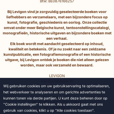
Btw: BE0876166257
Bij Levigon vind je zorgvuldig geselecteerde boeken voor
liefhebbers en verzamelaars, met een bijzondere focus op
kunst, fotografie, geschiedenis en oorlog. Onze collectie
omvat onder meer Belgische kunst, tentoonstellingscatalogi,
monografieën, historische uitgaven en bijzondere boeken met
een verhaal.
Elk boek wordt met aandacht geselecteerd op inhoud,
kwaliteit en betekenis. Of je nu zoekt naar een zeldzame
kunstpublicatie, een fotografiemonografie of een historische
uitgave, bij Levigon ontdek je boeken die niet alleen gelezen
worden, maar ook verzameld en bewaard.
LEVIGON
Van Duysestraat 10
Wij gebruiken cookies om uw gebruikservaring te optimaliseren,
(B) 9160 Lokeren
ondernemingsnummer (BTW-nr): BE 0876.166.257
het webverkeer te analyseren en om gerichte advertenties te
Argenta:
kunnen tonen via derde partijen. U kunt deze beheren door op
IBAN: BE46 9735 2323 7636
"Cookie instellingen" te klikken. Als u akkoord gaat met ons
BIC: ARSPBE22
gebruik van cookies, klikt u op "Alle cookies toestaan".