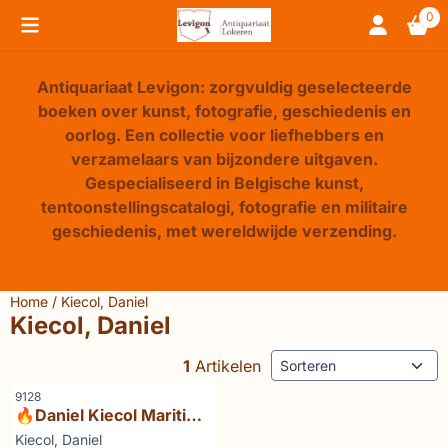
Cookievoorkeuren zijn beschikbaar. Kies instellingen of sta 
0
Antiquariaat Levigon: zorgvuldig geselecteerde
boeken over kunst, fotografie, geschiedenis en
oorlog. Een collectie voor liefhebbers en
verzamelaars van bijzondere uitgaven.
Gespecialiseerd in Belgische kunst,
tentoonstellingscatalogi, fotografie en militaire
geschiedenis, met wereldwijde verzending.
Home
/
Kiecol, Daniel
Kiecol, Daniel
Sorteermethode
1
Artikelen
Artikelnummer
9128
🔥Daniel Kiecol Maritime
painting Maritieme
Merk:
Kiecol, Daniel