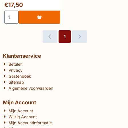
schilderkunst
Prijs: 17,50
€17,50
Aantal kiezen voor 🔥Daniel Kiecol Maritime painting Mar
1
Klantenservice
Betalen
Privacy
Gastenboek
Sitemap
Algemene voorwaarden
Mijn Account
Mijn Account
Wijzig Account
Mijn Accountinformatie