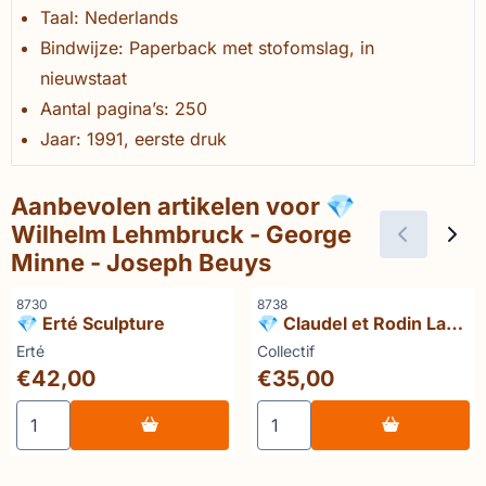
Taal: Nederlands
Bindwijze: Paperback met stofomslag, in
nieuwstaat
Aantal pagina’s: 250
Jaar: 1991, eerste druk
Aanbevolen artikelen voor
💎
Wilhelm Lehmbruck - George
Minne - Joseph Beuys
Artikelnummer
Artikelnummer
8730
8738
💎 Erté Sculpture
💎 Claudel et Rodin La
rencontre de deux
Merk:
Merk:
Erté
Collectif
destins
Prijs: 42,00
Prijs: 35,00
€42,00
€35,00
Aantal kiezen voor 💎 Erté Sculpture
Aantal kiezen voor 💎 Claud