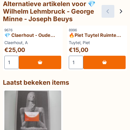
Alternatieve artikelen voor
💎
Wilhelm Lehmbruck - George
Minne - Joseph Beuys
Artikelnummer
Artikelnummer
9676
8996
💎 Claerhout - Oude
🔥Piet Tuytel Ruimte
beeldkeramiek en
Objecten 1980-2005
Merk:
Merk:
Claerhout, A
Tuytel, Piet
aardewerk van Djenné,
Prijs: 25,00
Prijs: 15,00
€25,00
€15,00
Mali
Aantal kiezen voor 💎 Claerhout - Oude beeldkeramiek e
Aantal kiezen voor 🔥Piet 
Laatst bekeken items