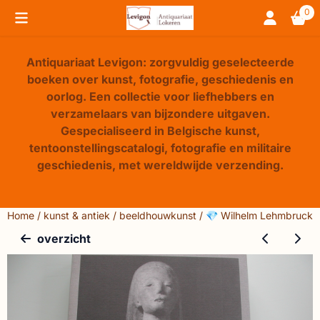
Cookievoorkeuren zijn beschikbaar. Kies instellingen of sta 
0
Antiquariaat Levigon: zorgvuldig geselecteerde
boeken over kunst, fotografie, geschiedenis en
oorlog. Een collectie voor liefhebbers en
verzamelaars van bijzondere uitgaven.
Gespecialiseerd in Belgische kunst,
tentoonstellingscatalogi, fotografie en militaire
geschiedenis, met wereldwijde verzending.
Home
/
kunst & antiek
/
beeldhouwkunst
/
💎 Wilhelm Lehmbruck -
overzicht