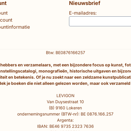
unt
Nieuwsbrief
ount
E-mailadres:
ccount
untinformatie
Btw: BE0876166257
efhebbers en verzamelaars, met een bijzondere focus op kunst, fo
nstellingscatalogi, monografieën, historische uitgaven en bijzo
eit en betekenis. Of je nu zoekt naar een zeldzame kunstpublicati
ek je boeken die niet alleen gelezen worden, maar ook verzamel
LEVIGON
Van Duysestraat 10
(B) 9160 Lokeren
ondernemingsnummer (BTW-nr): BE 0876.166.257
Argenta:
IBAN: BE46 9735 2323 7636