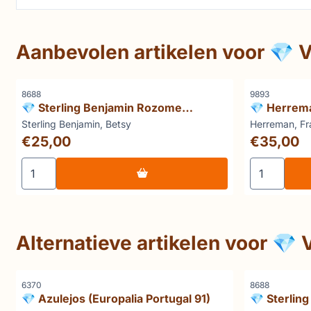
Aanbevolen artikelen voor
💎 V
Artikelnummer
Artikelnummer
8688
9893
💎 Sterling Benjamin Rozome
💎 Herrema
Masters of Japan Wax Resist Textiles
geesten: m
Merk:
Merk:
Sterling Benjamin, Betsy
Herreman, Fr
Zaïrebekk
Prijs: 25,00
Prijs: 35,00
€25,00
€35,00
Aantal kiezen voor 💎 Sterling Benjamin Rozome Master
Aantal kiez
Alternatieve artikelen voor
💎 
Artikelnummer
Artikelnummer
6370
8688
💎 Azulejos (Europalia Portugal 91)
💎 Sterlin