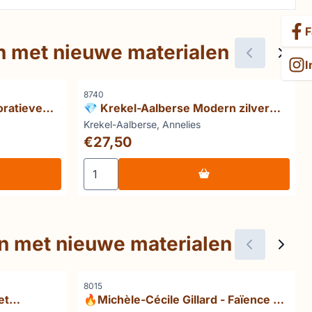
F
gn met nieuwe materialen
I
Artikelnummer
8740
oratieve
💎 Krekel-Aalberse Modern zilver
1880-1940
Merk:
Krekel-Aalberse, Annelies
Prijs: 27,50
€27,50
t het Zaïrebekken
eco in Europa Decoratieve tendensen
Aantal kiezen voor 💎 Krekel-Aalberse Mod
gn met nieuwe materialen
Artikelnummer
8015
et
🔥Michèle-Cécile Gillard - Faïence de