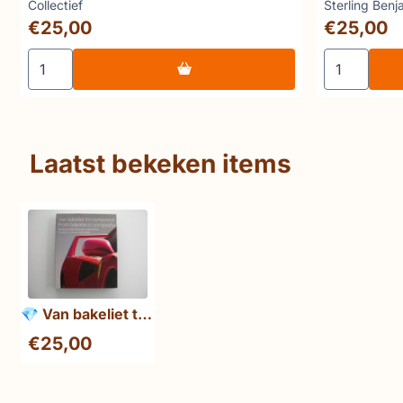
Masters of
Merk:
Merk:
Collectief
Sterling Benj
Prijs: 25,00
Prijs: 25,00
€25,00
€25,00
Aantal kiezen voor 💎 Azulejos (Europalia Portugal 91)
Aantal kiez
Laatst bekeken items
💎 Van bakeliet tot
composiet. Design
€
25,00
met nieuwe
materialen