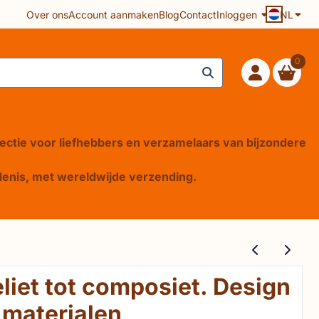
Over ons
Account aanmaken
Blog
Contact
Inloggen
NL
0
lectie voor liefhebbers en verzamelaars van bijzondere
iedenis, met wereldwijde verzending.
liet tot composiet. Design
 materialen