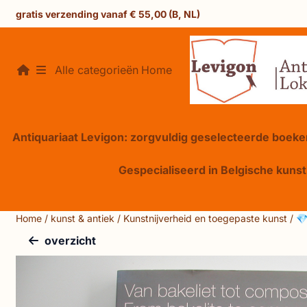
Cookievoorkeuren zijn beschikbaar. Kies instellingen of sta 
gratis verzending vanaf € 55,00 (B, NL)
Alle categorieën
Home
Antiquariaat Levigon: zorgvuldig geselecteerde boeken
Gespecialiseerd in Belgische kunst,
Home
/
kunst & antiek
/
Kunstnijverheid en toegepaste kunst
/
💎
overzicht