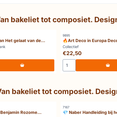
an bakeliet tot composiet. Desi
Artikelnummer
9895
n Het gelaat van de
🔥Art Deco in Europa Dec
askers uit het
tendensen
Merk:
ank
Collectief
en
Prijs: 22,50
€22,50
s of Japan Wax Resist Textiles
en voor 💎 Herreman Het gelaat van de geesten: maskers ui
Aantal kiezen voor 🔥Art D
Van bakeliet tot composiet. Desi
Artikelnummer
7167
g Benjamin Rozome
💎 Naber Handleiding bij h