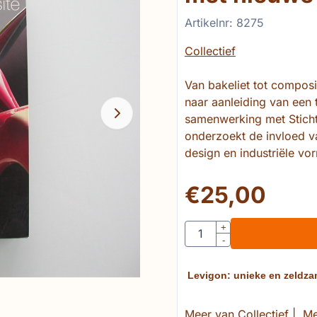
Artikelnr:
8275
Collectief
Van bakeliet tot compos
naar aanleiding van een 
samenwerking met Stichti
onderzoekt de invloed v
design en industriële vo
€
25,00
Aantal
+
-
Levigon: unieke en zeldza
Meer van Collectief
|
Me