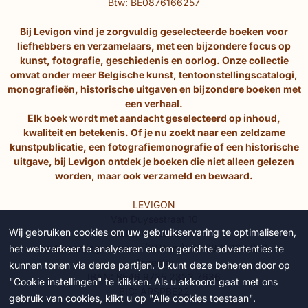
Btw: BE0876166257
Bij Levigon vind je zorgvuldig geselecteerde boeken voor
liefhebbers en verzamelaars, met een bijzondere focus op
kunst, fotografie, geschiedenis en oorlog. Onze collectie
omvat onder meer Belgische kunst, tentoonstellingscatalogi,
monografieën, historische uitgaven en bijzondere boeken met
een verhaal.
Elk boek wordt met aandacht geselecteerd op inhoud,
kwaliteit en betekenis. Of je nu zoekt naar een zeldzame
kunstpublicatie, een fotografiemonografie of een historische
uitgave, bij Levigon ontdek je boeken die niet alleen gelezen
worden, maar ook verzameld en bewaard.
LEVIGON
Van Duysestraat 10
Wij gebruiken cookies om uw gebruikservaring te optimaliseren,
(B) 9160 Lokeren
ondernemingsnummer (BTW-nr): BE 0876.166.257
het webverkeer te analyseren en om gerichte advertenties te
Argenta:
kunnen tonen via derde partijen. U kunt deze beheren door op
IBAN: BE46 9735 2323 7636
"Cookie instellingen" te klikken. Als u akkoord gaat met ons
BIC: ARSPBE22
gebruik van cookies, klikt u op "Alle cookies toestaan".