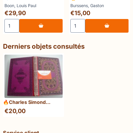
Fenomenale Feminateek
Herinnering
Marque :
Marque :
Boon, Louis Paul
Burssens, Gaston
Prix: 29,90
Prix: 15,00
€29,90
€15,00
Choisir la quantité pour 💎 Louis Paul Boon Fenomenale 
Choisir la quantité pour 🔥
Derniers objets consultés
🔥Charles Simond
L'Allumeur de réverbères
€
20,00
Service client