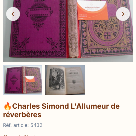
🔥Charles Simond L'Allumeur de
réverbères
Réf. article:
5432