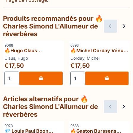
Produits recommandés pour
🔥
Charles Simond L'Allumeur de
réverbères
Référence
Référence
9068
6893
🔥Hugo Claus
🔥Michel Corday Vénus
Onvoltooid verleden
ou les deux risques
Marque :
Marque :
Claus, Hugo
Corday, Michel
Prix: 17,50
Prix: 17,50
€17,50
€17,50
Choisir la quantité pour 🔥Hugo Claus Onvoltooid verled
Choisir la quantité pour 🔥
Articles alternatifs pour
🔥
Charles Simond L'Allumeur de
réverbères
Référence
Référence
9973
9638
💎 Louis Paul Boon
🔥Gaston Burssens