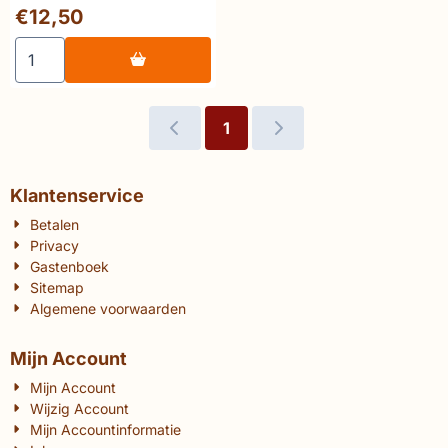
gegeseld
Prijs: 12,50
€12,50
Aantal kiezen voor Manderyck Paulus gestenigd en Paulu
1
Klantenservice
Betalen
Privacy
Gastenboek
Sitemap
Algemene voorwaarden
Mijn Account
Mijn Account
Wijzig Account
Mijn Accountinformatie