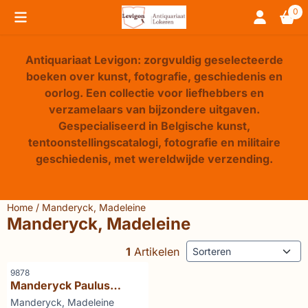
Cookievoorkeuren zijn beschikbaar. Kies instellingen of sta 
0
Antiquariaat Levigon: zorgvuldig geselecteerde
boeken over kunst, fotografie, geschiedenis en
oorlog. Een collectie voor liefhebbers en
verzamelaars van bijzondere uitgaven.
Gespecialiseerd in Belgische kunst,
tentoonstellingscatalogi, fotografie en militaire
geschiedenis, met wereldwijde verzending.
Home
/
Manderyck, Madeleine
Manderyck, Madeleine
Sorteermethode
1
Artikelen
Artikelnummer
9878
Manderyck Paulus
gestenigd en Paulus
Merk:
Manderyck, Madeleine