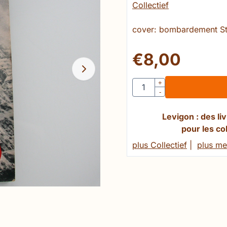
Collectief
cover: bombardement St
€
8,00
Quantité
+
-
Levigon : des l
pour les co
plus Collectief
|
plus me