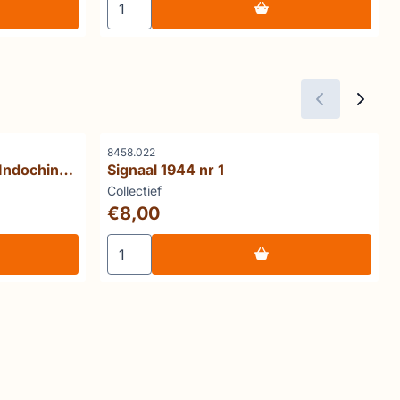
Référence
8458.022
Indochine
Signaal 1944 nr 1
Marque :
Collectief
Prix: 8,00
€8,00
tudes Vietnamiennes 33 Indochine 1971-1972
Choisir la quantité pour Signaal 1944 nr 1