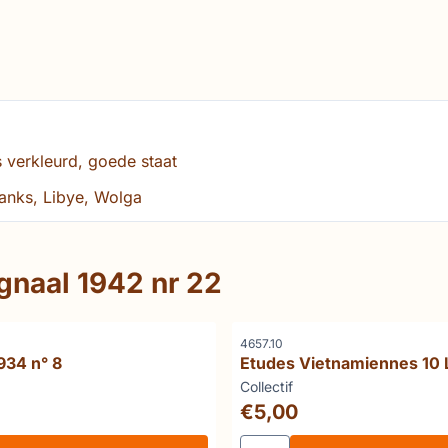
s verkleurd, goede staat
 tanks, Libye, Wolga
gnaal 1942 nr 22
Référence
4657.10
1934 n° 8
Etudes Vietnamiennes 10
vietnamienne
Marque :
Collectif
Prix: 5,00
€5,00
tnam traditionnel
uantité pour Allo Paris 1934 n° 8
Choisir la quantité pour E