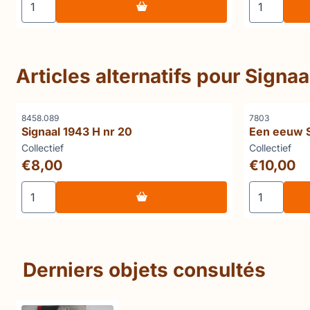
Articles alternatifs pour
Signaa
Référence
Référence
8458.089
7803
Signaal 1943 H nr 20
Een eeuw S
Marque :
Marque :
Collectief
Collectief
Prix: 8,00
Prix: 10,00
€8,00
€10,00
Choisir la quantité pour Signaal 1943 H nr 20
Choisir la 
Derniers objets consultés