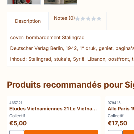
Notes (0)
Description
cover: bombardement Stalingrad
Deutscher Verlag Berlin, 1942, 1° druk, geniet, pagina'
inhoud: Stalingrad, stuka's, Syrië, Libanon, oostfront,
Produits recommandés pour
Si
Référence
Référence
4657.21
9784.15
Etudes Vietnamiennes 21 Le Vietnam
Allo Paris 
traditionnel
Marque :
Marque :
Collectif
Collectif
Prix: 5,00
Prix: 17,50
€5,00
€17,50
Choisir la quantité pour Etudes Vietnamiennes 21 Le Vie
Choisir la q