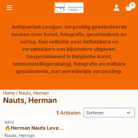
Cookievoorkeuren zijn beschikbaar. Kies instellingen of sta 
0
Antiquariaat Levigon: zorgvuldig geselecteerde
boeken over kunst, fotografie, geschiedenis en
oorlog. Een collectie voor liefhebbers en
verzamelaars van bijzondere uitgaven.
Gespecialiseerd in Belgische kunst,
tentoonstellingscatalogi, fotografie en militaire
geschiedenis, met wereldwijde verzending.
Home
/
Nauts, Herman
Nauts, Herman
Sorteermethode
1
Artikelen
Artikelnummer
9402
🔥Herman Nauts Leven
en legenden van
Merk:
Nauts, Herman