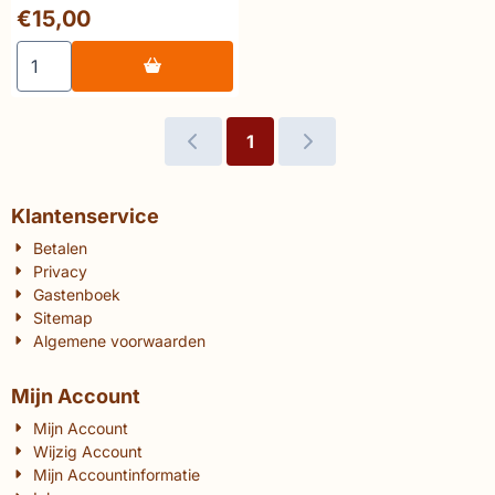
Sinterklaas in
Prijs: 15,00
€15,00
Vlaanderen
Aantal kiezen voor 🔥Herman Nauts Leven en legenden va
1
Klantenservice
Betalen
Privacy
Gastenboek
Sitemap
Algemene voorwaarden
Mijn Account
Mijn Account
Wijzig Account
Mijn Accountinformatie