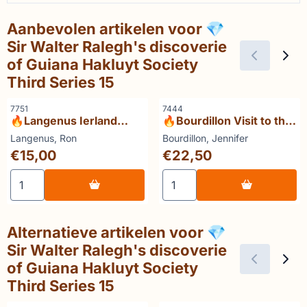
Aanbevolen artikelen voor
💎
Sir Walter Ralegh's discoverie
of Guiana Hakluyt Society
Third Series 15
Artikelnummer
Artikelnummer
7751
7444
🔥Langenus Ierland
🔥Bourdillon Visit to the
ingebeeld
Sherpas First Edition
Merk:
Merk:
Langenus, Ron
Bourdillon, Jennifer
1956
Prijs: 15,00
Prijs: 22,50
€15,00
€22,50
Aantal kiezen voor 🔥Langenus Ierland ingebeeld
Aantal kiezen voor 🔥Bourdil
Alternatieve artikelen voor
💎
Sir Walter Ralegh's discoverie
of Guiana Hakluyt Society
Third Series 15