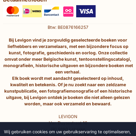
Btw: BE0876166257
Bij Levigon vind je zorgvuldig geselecteerde boeken voor
liefhebbers en verzamelaars, met een bijzondere focus op
kunst, fotografie, geschiedenis en oorlog. Onze collectie
omvat onder meer Belgische kunst, tentoonstellingscatalogi,
monografieën, historische uitgaven en bijzondere boeken met
een verhaal.
Elk boek wordt met aandacht geselecteerd op inhoud,
kwaliteit en betekenis. Of je nu zoekt naar een zeldzame
kunstpublicatie, een fotografiemonografie of een historische
uitgave, bij Levigon ontdek je boeken die niet alleen gelezen
worden, maar ook verzameld en bewaard.
LEVIGON
Van Duysestraat 10
(B) 9160 Lokeren
Wij gebruiken cookies om uw gebruikservaring te optimaliseren,
ondernemingsnummer (BTW-nr): BE 0876.166.257