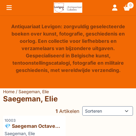
Cookievoorkeuren zijn beschikbaar. Kies instellingen of sta 
0
Antiquariaat Levigon: zorgvuldig geselecteerde
boeken over kunst, fotografie, geschiedenis en
oorlog. Een collectie voor liefhebbers en
verzamelaars van bijzondere uitgaven.
Gespecialiseerd in Belgische kunst,
tentoonstellingscatalogi, fotografie en militaire
geschiedenis, met wereldwijde verzending.
Home
/
Saegeman, Elie
Saegeman, Elie
Sorteermethode
1
Artikelen
Artikelnummer
10003
💎 Saegeman Octave
Landuyt Ricorso
Merk:
Saegeman, Elie