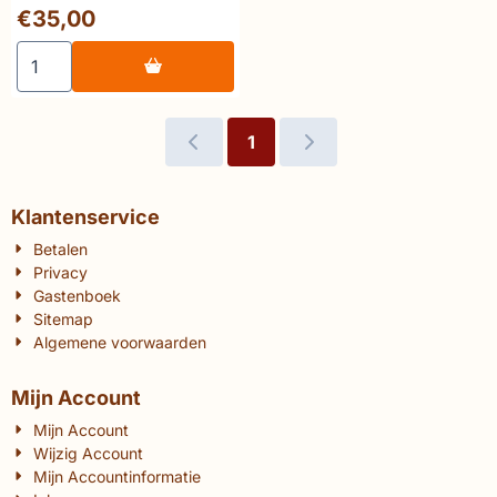
Prijs: 35,00
€35,00
Aantal kiezen voor 💎 Saegeman Octave Landuyt Ricors
1
Klantenservice
Betalen
Privacy
Gastenboek
Sitemap
Algemene voorwaarden
Mijn Account
Mijn Account
Wijzig Account
Mijn Accountinformatie