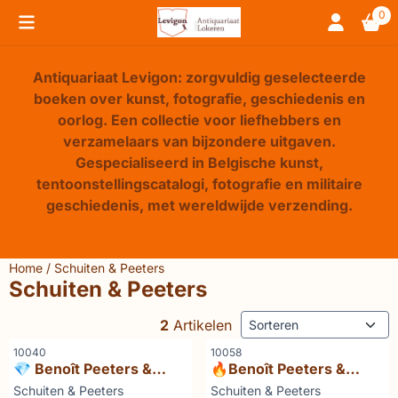
Cookievoorkeuren zijn beschikbaar. Kies instellingen of sta 
0
Antiquariaat Levigon: zorgvuldig geselecteerde
boeken over kunst, fotografie, geschiedenis en
oorlog. Een collectie voor liefhebbers en
verzamelaars van bijzondere uitgaven.
Gespecialiseerd in Belgische kunst,
tentoonstellingscatalogi, fotografie en militaire
geschiedenis, met wereldwijde verzending.
Home
/
Schuiten & Peeters
Schuiten & Peeters
Sorteermethode
2
Artikelen
Artikelnummer
Artikelnummer
10040
10058
💎 Benoît Peeters &
🔥Benoît Peeters &
François Schuiten De
François Schuiten - De
Merk:
Merk:
Schuiten & Peeters
Schuiten & Peeters