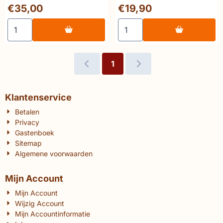
archivaris – De Duistere
poorten naar het
Prijs: 35,00
Prijs: 19,90
€35,00
€19,90
Steden
mogelijke
Aantal kiezen voor 💎 Benoît Peeters &amp; François Sch
Aantal kiezen voor 🔥Benoît
1
Klantenservice
Betalen
Privacy
Gastenboek
Sitemap
Algemene voorwaarden
Mijn Account
Mijn Account
Wijzig Account
Mijn Accountinformatie