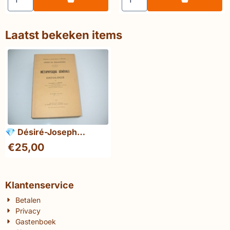
Laatst bekeken items
💎 Désiré-Joseph
Mercier Métaphysique
€
25,00
générale ou Ontologie
Klantenservice
Betalen
Privacy
Gastenboek