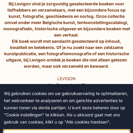
Bij Levigon vind je zorgvuldig geselecteerde boeken voor
liefhebbers en verzamelaars, met een bijzondere focus op
kunst, fotografie, geschiedenis en oorlog. Onze collectie
omvat onder meer Belgische kunst, tentoonstellingscatalogi,
monografieën, historische uitgaven en bijzondere boeken met
een verhaal.
Elk boek wordt met aandacht geselecteerd op inhoud,
kwaliteit en betekenis. Of je nu zoekt naar een zeldzame
kunstpublicatie, een fotografiemonografie of een historische
uitgave, bij Levigon ontdek je boeken die niet alleen gelezen
worden, maar ook verzameld en bewaard.
LEVIGON
Van Duysestraat 10
(B) 9160 Lokeren
Wij gebruiken cookies om uw gebruikservaring te optimaliseren,
ondernemingsnummer (BTW-nr): BE 0876.166.257
het webverkeer te analyseren en om gerichte advertenties te
Argenta:
kunnen tonen via derde partijen. U kunt deze beheren door op
IBAN: BE46 9735 2323 7636
"Cookie instellingen" te klikken. Als u akkoord gaat met ons
BIC: ARSPBE22
gebruik van cookies, klikt u op "Alle cookies toestaan".