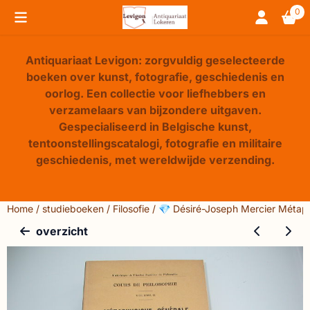
Cookievoorkeuren zijn beschikbaar. Kies instellingen of sta 
0
Antiquariaat Levigon: zorgvuldig geselecteerde
boeken over kunst, fotografie, geschiedenis en
oorlog. Een collectie voor liefhebbers en
verzamelaars van bijzondere uitgaven.
Gespecialiseerd in Belgische kunst,
tentoonstellingscatalogi, fotografie en militaire
geschiedenis, met wereldwijde verzending.
Home
/
studieboeken
/
Filosofie
/
💎 Désiré-Joseph Mercier Métaph
overzicht