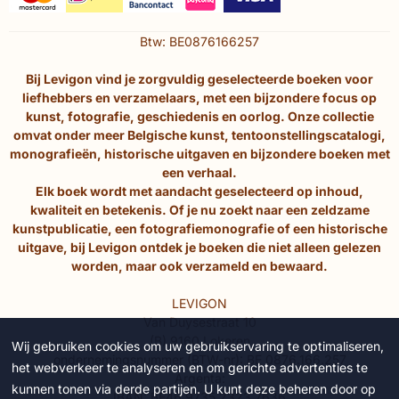
Btw: BE0876166257
Bij Levigon vind je zorgvuldig geselecteerde boeken voor
liefhebbers en verzamelaars, met een bijzondere focus op
kunst, fotografie, geschiedenis en oorlog. Onze collectie
omvat onder meer Belgische kunst, tentoonstellingscatalogi,
monografieën, historische uitgaven en bijzondere boeken met
een verhaal.
Elk boek wordt met aandacht geselecteerd op inhoud,
kwaliteit en betekenis. Of je nu zoekt naar een zeldzame
kunstpublicatie, een fotografiemonografie of een historische
uitgave, bij Levigon ontdek je boeken die niet alleen gelezen
worden, maar ook verzameld en bewaard.
LEVIGON
Van Duysestraat 10
(B) 9160 Lokeren
Wij gebruiken cookies om uw gebruikservaring te optimaliseren,
ondernemingsnummer (BTW-nr): BE 0876.166.257
het webverkeer te analyseren en om gerichte advertenties te
Argenta:
kunnen tonen via derde partijen. U kunt deze beheren door op
IBAN: BE46 9735 2323 7636