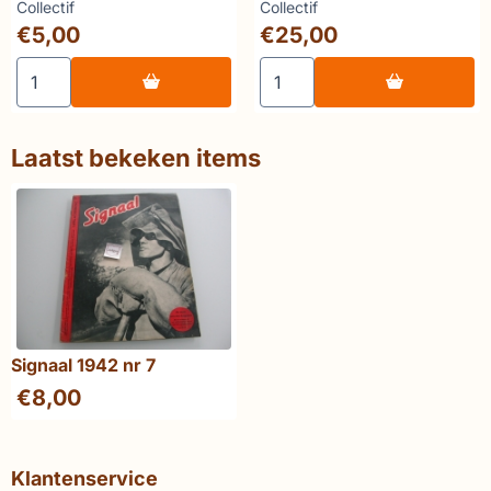
16 Face à l'agression
Merk:
Merk:
Collectif
Collectif
américaine 1965-1967
Prijs: 5,00
Prijs: 25,00
€5,00
€25,00
Aantal kiezen voor Etudes Vietnamiennes 16 Face à l'agr
Aantal kiezen voor Allo Pari
Laatst bekeken items
Signaal 1942 nr 7
€
8,00
Klantenservice