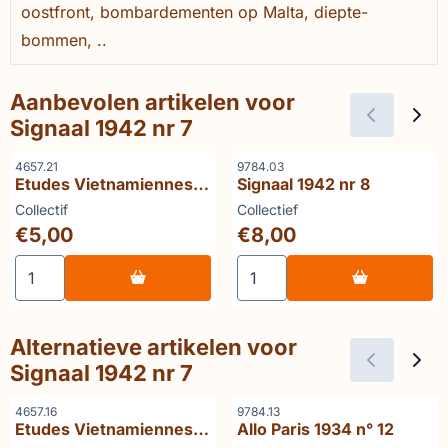
oostfront, bombardementen op Malta, diepte-
bommen, ..
Aanbevolen artikelen voor
Signaal 1942 nr 7
Artikelnummer
Artikelnummer
4657.21
9784.03
Etudes Vietnamiennes
Signaal 1942 nr 8
21 Le Vietnam
Merk:
Merk:
Collectif
Collectief
traditionnel
Prijs: 5,00
Prijs: 8,00
€5,00
€8,00
Aantal kiezen voor Etudes Vietnamiennes 21 Le Vietnam tr
Aantal kiezen voor Signaal 
Alternatieve artikelen voor
Signaal 1942 nr 7
Artikelnummer
Artikelnummer
4657.16
9784.13
Etudes Vietnamiennes
Allo Paris 1934 n° 12