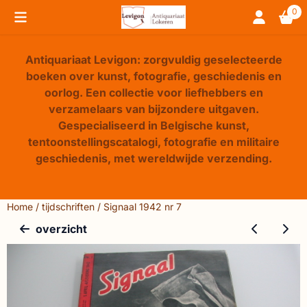
Cookievoorkeuren zijn beschikbaar. Kies instellingen of sta 
0
Antiquariaat Levigon: zorgvuldig geselecteerde
boeken over kunst, fotografie, geschiedenis en
oorlog. Een collectie voor liefhebbers en
verzamelaars van bijzondere uitgaven.
Gespecialiseerd in Belgische kunst,
tentoonstellingscatalogi, fotografie en militaire
geschiedenis, met wereldwijde verzending.
Home
/
tijdschriften
/
Signaal 1942 nr 7
overzicht