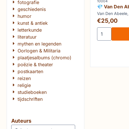
Artikelnummer
10004
fotografie
💎 Van Den A
geschiedenis
Claus
Merk:
Van Den Abeele,
humor
Prijs: 25,00
€25,00
kunst & antiek
letterkunde
Aantal kiezen
literatuur
mythen en legenden
Oorlogen & Militaria
plaatjesalbums (chromo)
poëzie & theater
postkaarten
reizen
religie
studieboeken
tijdschriften
Auteurs