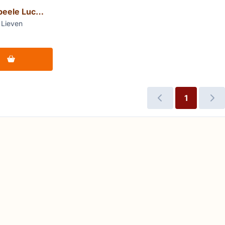
beele Luc
 Lieven
 voor 💎 Van Den Abeele Luc Claus
1