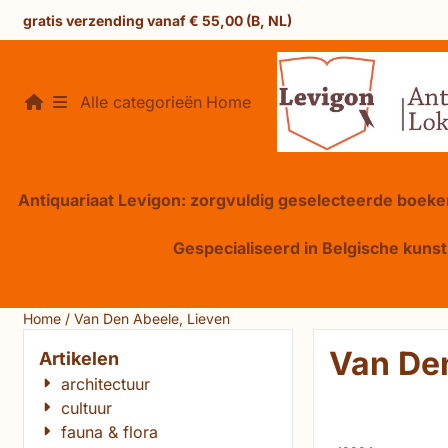
Cookievoorkeuren zijn beschikbaar. Kies instellingen of sta 
gratis verzending vanaf € 55,00 (B, NL)
Alle categorieën
Home
Antiquariaat Levigon: zorgvuldig geselecteerde boeken
Gespecialiseerd in Belgische kunst,
Home
/
Van Den Abeele, Lieven
Van Den
Artikelen
architectuur
cultuur
fauna & flora