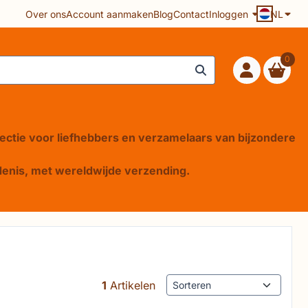
Over ons
Account aanmaken
Blog
Contact
Inloggen
NL
0
lectie voor liefhebbers en verzamelaars van bijzondere
iedenis, met wereldwijde verzending.
Sorteermethode
1
Artikelen