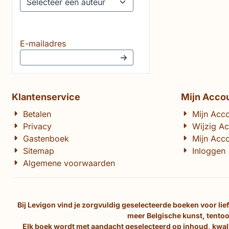
Vul je e-mailadres in voor de nieuwsbrief
E-mailadres
Klantenservice
Mijn Acco
Betalen
Mijn Acc
Privacy
Wijzig A
Gastenboek
Mijn Acco
Sitemap
Inloggen
Algemene voorwaarden
Bij Levigon vind je zorgvuldig geselecteerde boeken voor li
meer Belgische kunst, tentoo
Elk boek wordt met aandacht geselecteerd op inhoud, kwalit