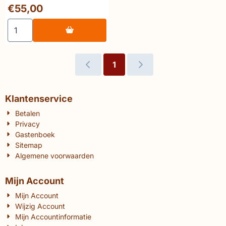
Treuvelde gij Brigade?
Prijs: 55,00
€55,00
gesigneerd met
opdracht Bargoens Zele
Aantal kiezen voor 👑 Paul Van Hauwermeiren Treuvelde 
1
Klantenservice
Betalen
Privacy
Gastenboek
Sitemap
Algemene voorwaarden
Mijn Account
Mijn Account
Wijzig Account
Mijn Accountinformatie