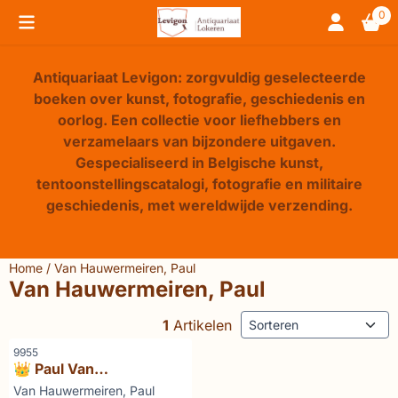
Cookievoorkeuren zijn beschikbaar. Kies instellingen of sta 
0
Antiquariaat Levigon: zorgvuldig geselecteerde
boeken over kunst, fotografie, geschiedenis en
oorlog. Een collectie voor liefhebbers en
verzamelaars van bijzondere uitgaven.
Gespecialiseerd in Belgische kunst,
tentoonstellingscatalogi, fotografie en militaire
geschiedenis, met wereldwijde verzending.
Home
/
Van Hauwermeiren, Paul
Van Hauwermeiren, Paul
Sorteermethode
1
Artikelen
Artikelnummer
9955
👑 Paul Van
Hauwermeiren
Merk:
Van Hauwermeiren, Paul