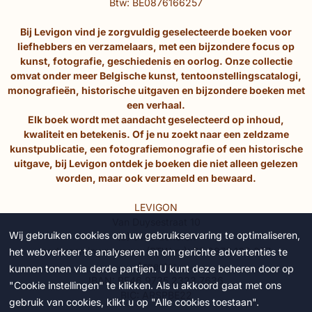
Btw: BE0876166257
Bij Levigon vind je zorgvuldig geselecteerde boeken voor
liefhebbers en verzamelaars, met een bijzondere focus op
kunst, fotografie, geschiedenis en oorlog. Onze collectie
omvat onder meer Belgische kunst, tentoonstellingscatalogi,
monografieën, historische uitgaven en bijzondere boeken met
een verhaal.
Elk boek wordt met aandacht geselecteerd op inhoud,
kwaliteit en betekenis. Of je nu zoekt naar een zeldzame
kunstpublicatie, een fotografiemonografie of een historische
uitgave, bij Levigon ontdek je boeken die niet alleen gelezen
worden, maar ook verzameld en bewaard.
LEVIGON
Van Duysestraat 10
Wij gebruiken cookies om uw gebruikservaring te optimaliseren,
(B) 9160 Lokeren
ondernemingsnummer (BTW-nr): BE 0876.166.257
het webverkeer te analyseren en om gerichte advertenties te
Argenta:
kunnen tonen via derde partijen. U kunt deze beheren door op
IBAN: BE46 9735 2323 7636
"Cookie instellingen" te klikken. Als u akkoord gaat met ons
BIC: ARSPBE22
gebruik van cookies, klikt u op "Alle cookies toestaan".