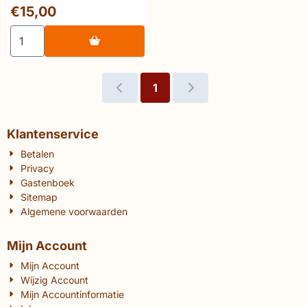
Prijs: 15,00
€15,00
Aantal kiezen voor 🔥Vandenbossche Geo Sempels
1
Klantenservice
Betalen
Privacy
Gastenboek
Sitemap
Algemene voorwaarden
Mijn Account
Mijn Account
Wijzig Account
Mijn Accountinformatie