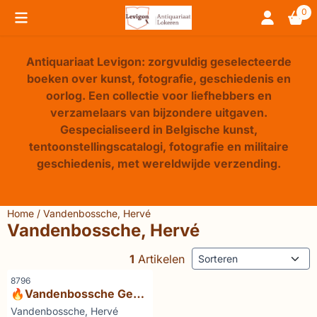
Cookievoorkeuren zijn beschikbaar. Kies instellingen of sta 
0
Antiquariaat Levigon: zorgvuldig geselecteerde
boeken over kunst, fotografie, geschiedenis en
oorlog. Een collectie voor liefhebbers en
verzamelaars van bijzondere uitgaven.
Gespecialiseerd in Belgische kunst,
tentoonstellingscatalogi, fotografie en militaire
geschiedenis, met wereldwijde verzending.
Home
/
Vandenbossche, Hervé
Vandenbossche, Hervé
Sorteermethode
1
Artikelen
Artikelnummer
8796
🔥Vandenbossche Geo
Sempels
Merk:
Vandenbossche, Hervé