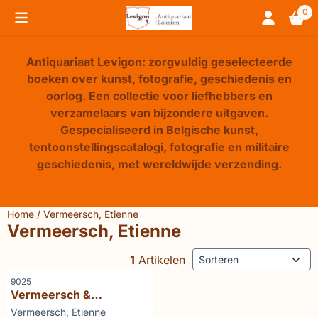
Cookievoorkeuren zijn beschikbaar. Kies instellingen of sta 
0
Antiquariaat Levigon: zorgvuldig geselecteerde
boeken over kunst, fotografie, geschiedenis en
oorlog. Een collectie voor liefhebbers en
verzamelaars van bijzondere uitgaven.
Gespecialiseerd in Belgische kunst,
tentoonstellingscatalogi, fotografie en militaire
geschiedenis, met wereldwijde verzending.
Home
/
Vermeersch, Etienne
Vermeersch, Etienne
Sorteermethode
1
Artikelen
Artikelnummer
9025
Vermeersch &
Braeckman De rivier van
Merk:
Vermeersch, Etienne