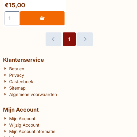
Herakleitos
Prijs: 15,00
€15,00
Aantal kiezen voor Vermeersch &amp; Braeckman De rivie
1
Klantenservice
Betalen
Privacy
Gastenboek
Sitemap
Algemene voorwaarden
Mijn Account
Mijn Account
Wijzig Account
Mijn Accountinformatie