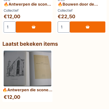
🔥Antwerpen die scone
🔥Bouwen door de
Historische gebouwen
eeuwen heen in
Merk:
Merk:
Collectief
Collectief
en plaatsen aan de
Vlaanderen 4nb (Z-W)
Prijs: 12,00
Prijs: 22,50
€12,00
€22,50
Schelde
Gent
Aantal kiezen voor 🔥Antwerpen die scone Historische 
Aantal kiezen voor 🔥Bouw
Laatst bekeken items
🔥Antwerpen die scone
Oude kerkjes en kapellen
€
12,00