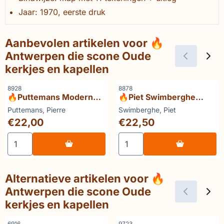
Jaar: 1970, eerste druk
Aanbevolen artikelen voor
🔥
Antwerpen die scone Oude
kerkjes en kapellen
Artikelnummer
Artikelnummer
8928
8878
🔥Puttemans Moderne
🔥Piet Swimberghe
bouwkunst in België
Living rooms Trends &
Merk:
Merk:
Puttemans, Pierre
Swimberghe, Piet
tradition
Prijs: 22,00
Prijs: 22,50
€22,00
€22,50
Aantal kiezen voor 🔥Puttemans Moderne bouwkunst in B
Aantal kiezen voor 🔥Piet 
Alternatieve artikelen voor
🔥
Antwerpen die scone Oude
kerkjes en kapellen
Artikelnummer
Artikelnummer
6916
9723