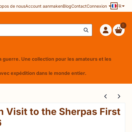
opos de nous
Account aanmaken
Blog
Contact
Connexion
FR
0
 la guerre. Une collection pour les amateurs et les
e, avec expédition dans le monde entier.
 Visit to the Sherpas First
6