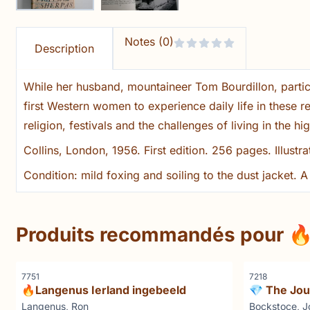
Notes (0)
Description
While her husband, mountaineer Tom Bourdillon, partic
first Western women to experience daily life in these r
religion, festivals and the challenges of living in the h
Collins, London, 1956. First edition. 256 pages. Illustr
Condition: mild foxing and soiling to the dust jacket. 
Produits recommandés pour
🔥
Référence
Référence
7751
7218
🔥Langenus Ierland ingebeeld
💎 The Jou
1852–1854 
Marque :
Marque :
Langenus, Ron
Bockstoce, J