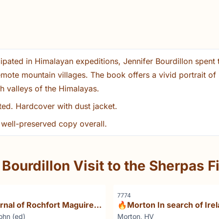
ipated in Himalayan expeditions, Jennifer Bourdillon spent
emote mountain villages. The book offers a vivid portrait of 
igh valleys of the Himalayas.
ated. Hardcover with dust jacket.
A well-preserved copy overall.
Bourdillon Visit to the Sherpas Fi
Référence
7774
rnal of Rochfort Maguire,
🔥Morton In search of Ire
- Two Years at Point
Marque :
ohn (ed)
Morton, HV