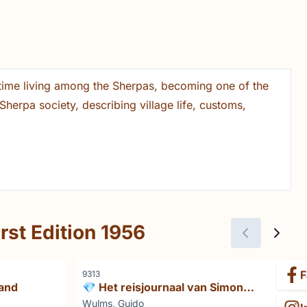
 time living among the Sherpas, becoming one of the
Sherpa society, describing village life, customs,
rst Edition 1956
F
Référence
9313
land
💎 Het reisjournaal van Simon
Michaël Coninckx (1772–1775) – 18de-
Marque :
Wulms, Guido