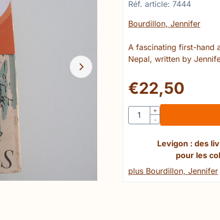
Réf. article:
7444
Bourdillon, Jennifer
A fascinating first-hand
Nepal, written by Jennife
€
22,50
Quantité
+
-
Levigon : des l
pour les co
plus Bourdillon, Jennifer