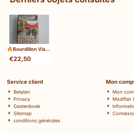
🔥Bourdillon Visit
to the Sherpas
€
22,50
First Edition 1956
Service client
Mon comp
Betalen
Mon com
Privacy
Modifier 
Gastenboek
Informat
Sitemap
Connexio
conditions générales