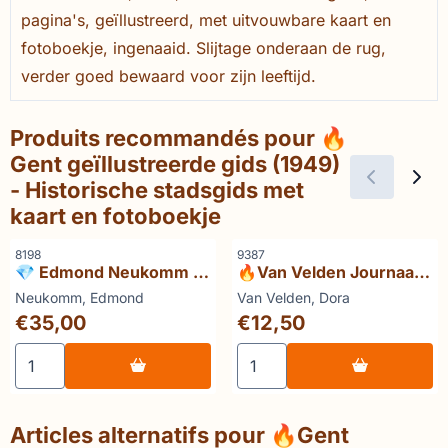
pagina's, geïllustreerd, met uitvouwbare kaart en
fotoboekje, ingenaaid. Slijtage onderaan de rug,
verder goed bewaard voor zijn leeftijd.
Produits recommandés pour
🔥
Gent geïllustreerde gids (1949)
- Historische stadsgids met
kaart en fotoboekje
Référence
Référence
8198
9387
💎 Edmond Neukomm -
🔥Van Velden Journaal
Les dompteurs de la mer
van WHJ baron van
Marque :
Marque :
Neukomm, Edmond
Van Velden, Dora
Les Normands
Westreenen
Prix: 35,00
Prix: 12,50
€35,00
€12,50
Choisir la quantité pour 💎 Edmond Neukomm - Les dom
Choisir la quantité pour 
Articles alternatifs pour
🔥Gent