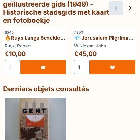
geïllustreerde gids (1949) -
Historische stadsgids met kaart
en fotoboekje
Référence
Référence
8545
7209
🔥Ruys Langs Schelde
💎 Jerusalem Pilgrimage
en Durme
1099–1185 (Hakluyt
Marque :
Marque :
Ruys, Robert
Wilkinson, John
Society)
Prix: 10,00
Prix: 45,00
€10,00
€45,00
Choisir la quantité pour 🔥Ruys Langs Schelde en Durme
Choisir la quantité pour 💎
Derniers objets consultés