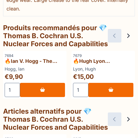
clean.
Produits recommandés pour
💎
Thomas B. Cochran U.S.
Nuclear Forces and Capabilities
Référence
Référence
7694
7679
🔥Ian V. Hogg - The
🔥Hugh Lyon
Submachine-Gun
Encyclopedie van de
Marque :
Marque :
Hogg, Ian
Lyon, Hugh
belangrijkste
Prix: 9,90
Prix: 15,00
€9,90
€15,00
oorlogsschepen (1900–
1978)
Choisir la quantité pour 🔥Ian V. Hogg - The Submachin
Choisir la quantité pour 
Articles alternatifs pour
💎
Thomas B. Cochran U.S.
Nuclear Forces and Capabilities