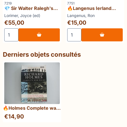
Référence
Référence
7219
7751
💎 Sir Walter Ralegh's
🔥Langenus Ierland
discoverie of Guiana
ingebeeld
Marque :
Marque :
Lorimer, Joyce (ed)
Langenus, Ron
Hakluyt Society Third
Prix: 55,00
Prix: 15,00
€55,00
€15,00
Series 15
Choisir la quantité pour 💎 Sir Walter Ralegh's discoveri
Choisir la quantité pour 🔥
Derniers objets consultés
🔥Holmes Complete war
walks 12 Battlefields in
€
14,90
Britain, France and
Belgium