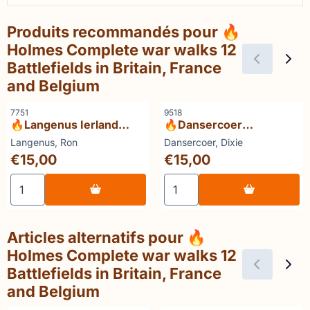
Produits recommandés pour
🔥
Holmes Complete war walks 12
Battlefields in Britain, France
and Belgium
Référence
Référence
7751
9518
🔥Langenus Ierland
🔥Dansercoer
ingebeeld
Antarctica 1897/1898 -
Marque :
Marque :
Langenus, Ron
Dansercoer, Dixie
2007/2008
Prix: 15,00
Prix: 15,00
€15,00
€15,00
Choisir la quantité pour 🔥Langenus Ierland ingebeeld
Choisir la quantité pour 
Articles alternatifs pour
🔥
Holmes Complete war walks 12
Battlefields in Britain, France
and Belgium